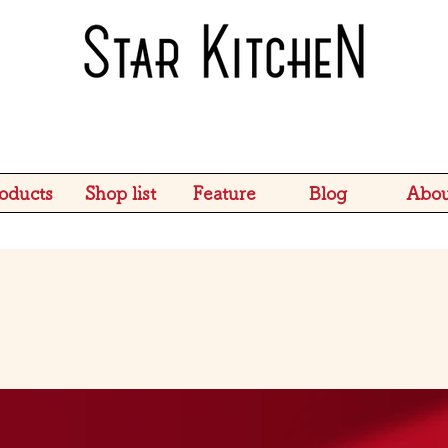
oducts
Shop list
Feature
Blog
Abou