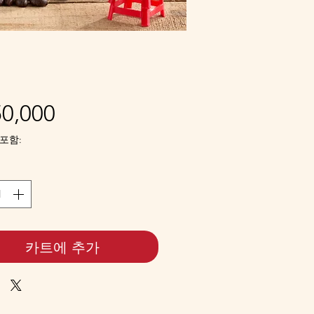
가
0,000
격
포함:
카트에 추가