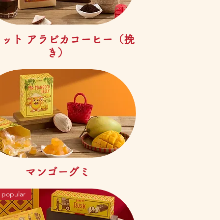
제품보기
ラット アラビカコーヒー（挽
き）
제품보기
マンゴーグミ
 popular