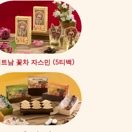
제품보기
트남 꽃차 자스민 (5티백)