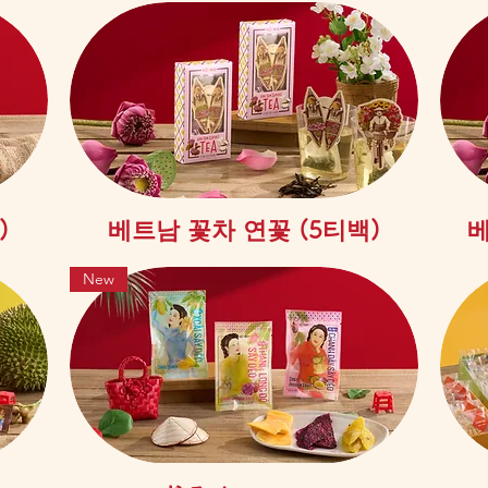
제품보기
)
베트남 꽃차 연꽃 (5티백)
베
New