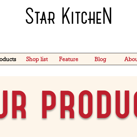
oducts
Shop list
Feature
Blog
Abou
ur produ