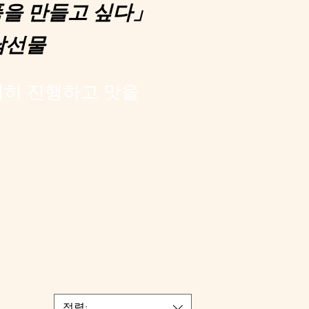
을 만들고 싶다」
남선물
히 진행하고 맛을
정렬: