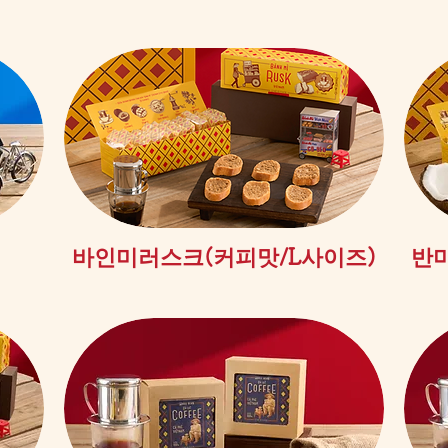
제품보기
바인미러스크(커피맛/L사이즈)
반미