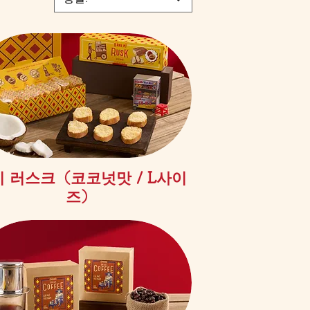
제품보기
 러스크（코코넛맛 / L사이
즈）