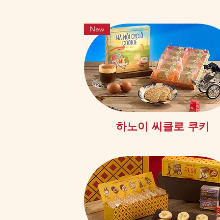
New
제품보기
하노이 씨클로 쿠키