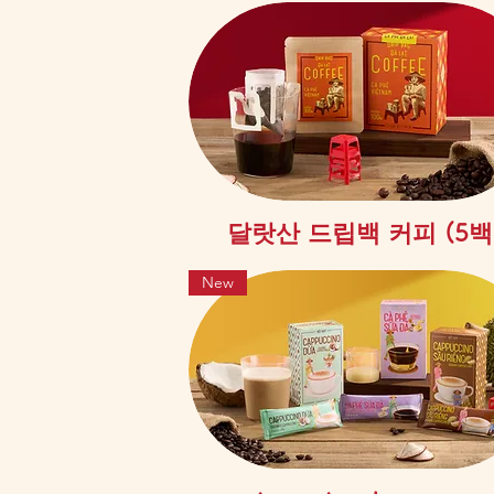
제품보기
달랏산 드립백 커피 (5백
New