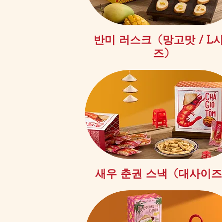
제품보기
반미 러스크（망고맛 / L
즈）
제품보기
새우 춘권 스낵（대사이