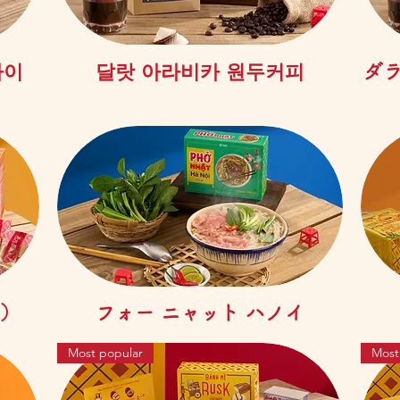
제품보기
사이
달랏 아라비카 원두커피
ダ
제품보기
즈）
フォー ニャット ハノイ
Most popular
Most