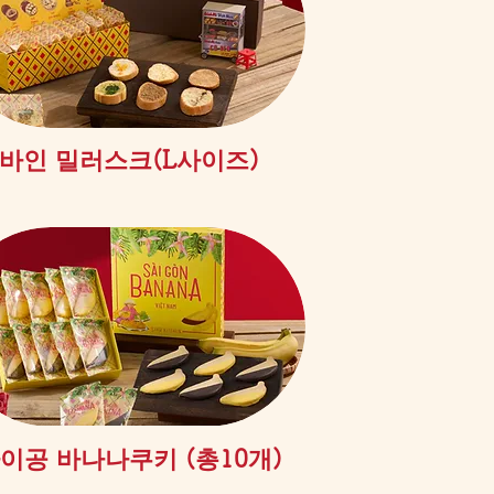
제품보기
바인 밀러스크(L사이즈)
제품보기
이공 바나나쿠키 (총10개)