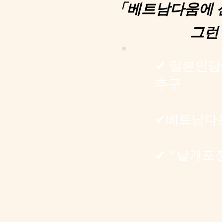
「베트남다움에 
그런
✔ 일본인
추구
✔베트남다
✔ ”낱개포