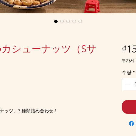
カシューナッツ（Sサ
₫15
부가세 
수량
*
ナッツ」3 種類詰め合わせ！