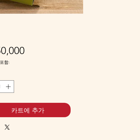
가
0,000
격
포함:
카트에 추가