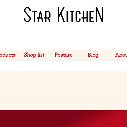
oducts
Shop list
Feature
Blog
Abou