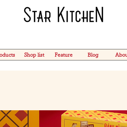
oducts
Shop list
Feature
Blog
Abou