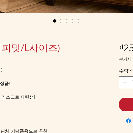
피맛/L사이즈)
₫25
부가세 
〉）
수량
*
상품!
한 러스크로 재탄생!
 단체 기념품용으로 추천