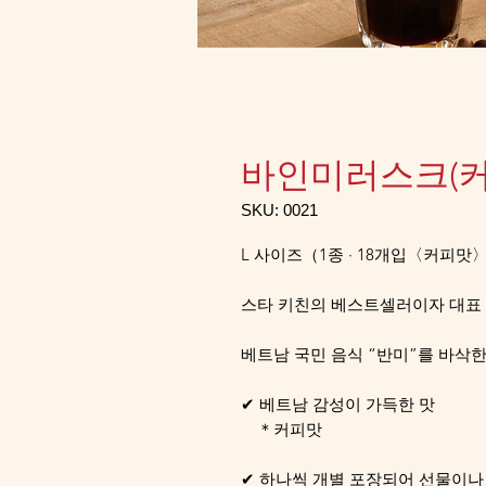
바인미러스크(커
SKU: 0021
L 사이즈（1종 · 18개입〈커피맛
스타 키친의 베스트셀러이자 대표 
베트남 국민 음식 “반미”를 바삭
✔ 베트남 감성이 가득한 맛
＊커피맛
✔ 하나씩 개별 포장되어 선물이나