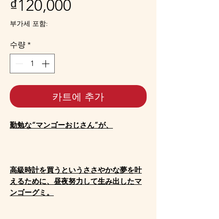
가
₫120,000
격
부가세 포함:
수량
*
카트에 추가
勤勉な“マンゴーおじさん”が、
高級時計を買うというささやかな夢を叶
えるために、昼夜努力して生み出したマ
ンゴーグミ。