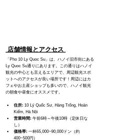
 店舗情報とアクセス 
「Pho 10 Ly Quoc Su」は、ハノイ旧市街にある
Ly Quoc Su通りにあります。この通りはハノイ
観光の中心とも言えるエリアで、周辺観光スポ
ットへのアクセスが良い場所です！周辺にはカ
フェやお土産ショップも多いので、ハノイ観光
の朝食や昼食にオススメです。
住所:
 10 Lý Quốc Sư, Hàng Trống, Hoàn 
Kiếm, Hà Nội
営業時間:
 午前6時～午後10時（定休日な
し）
価格帯: 
一杯65,000~90,000ドン（約
400~500円）