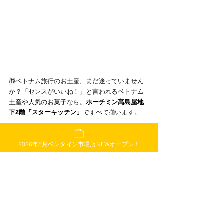
🎁
ベトナム旅行のお土産、まだ迷っていません
か？「センスがいいね！」と言われる
ベトナム
土産や人気のお菓子
なら
、ホーチミン高島屋地
下2階「スターキッチン」
です
べて揃います。
 ✔ 軽くて、常温OK・ばらまきやすい
 ✔ 女性にも男性にも喜ばれる
ベトナム雑貨やコ
2026年5月ベンタイン市場店NEWオープン！
スメ風ギフト
 ✔ 高島屋ギフト売上No.1の信頼ブランド！
お土産選びに悩んだら「スターキッチン」で10
分解決。ベトナムコーヒーから紅茶、お菓子ま
で、
会社用のばらまき土産や女子向けスイーツ
ギフトにもぴったり。
出張の合間に、旅の最後