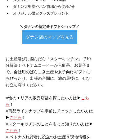
ダナン大聖堂やハン市場から徒歩7分
オリジナル限定グッズプレゼント
＼ダナンの新定番ギフトショップ／
ダナン店のマップを見る
お土産選びに悩んだら「スターキッチン」で10
分解決！ベトナムコーヒーから紅茶、お菓子ま
で、
会社用のばらまき土産や女子向けギフトに
もぴったり。
出張の合間に、旅の最後に、ぜひ
お立ち寄りください。
⭐️他のエリアの販売店舗を探したい方は▶
こち
ら
！
⭐️商品ラインナップを事前にチェックしたい方は
▶
こちら
！
⭐️スターキッチンのことをもっと知りたい方は▶
こちら
！
⭐️ ベトナム旅行者に役立つお土産＆現地情報を