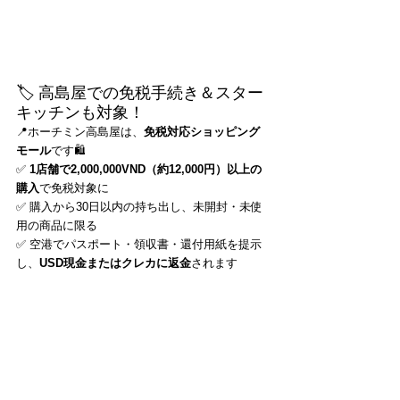
🏷️ 高島屋での免税手続き＆スター
キッチンも対象！
📍ホーチミン高島屋は、
免税対応ショッピング
モール
です🛍️
✅ 
1店舗で2,000,000VND（約12,000円）以上の
購入
で免税対象に
✅ 購入から30日以内の持ち出し、未開封・未使
用の商品に限る
✅ 空港でパスポート・領収書・還付用紙を提示
し、
USD現金またはクレカに返金
されます