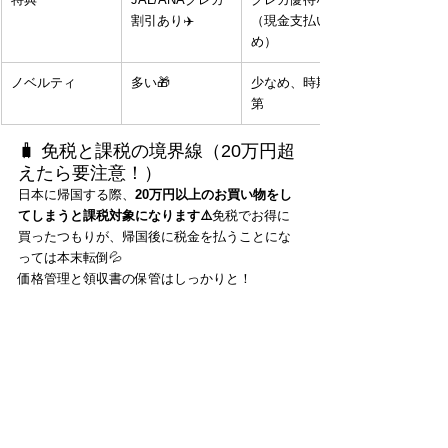
割引あり✈️
（現金支払い多
め）
ノベルティ
多い🎁
少なめ、時期次
第
🧳 免税と課税の境界線（20万円超
えたら要注意！）
日本に帰国する際、
20万円以上のお買い物をし
てしまうと課税対象になります⚠️
免税でお得に
買ったつもりが、帰国後に税金を払うことにな
っては本末転倒💦
価格管理と領収書の保管はしっかりと！