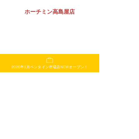
ホーチミン高島屋店
2026年5月ベンタイン市場店NEWオープン！
ホーチミン中心地・高島屋地下2階