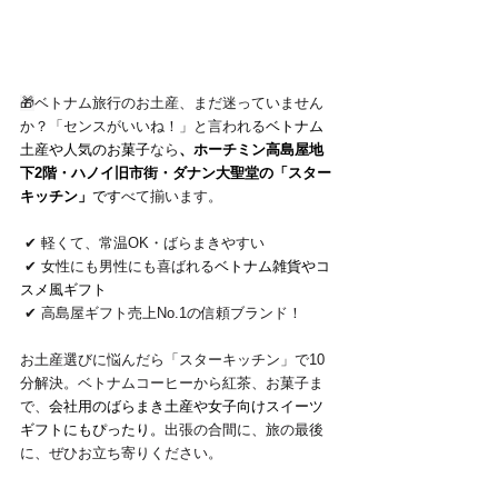
🎁
ベトナム旅行のお土産、まだ迷っていません
か？「センスがいいね！」と言われる
ベトナム
土産や人気のお菓子
なら
、ホーチミン高島屋地
下2階・ハノイ旧市街・ダナン大聖堂の「スター
キッチン」
です
べて揃います。
 ✔ 軽くて、常温OK・ばらまきやすい
 ✔ 女性にも男性にも喜ばれる
ベトナム雑貨やコ
スメ風ギフト
 ✔ 高島屋ギフト売上No.1の信頼ブランド！
お土産選びに悩んだら「スターキッチン」で10
分解決。ベトナムコーヒーから紅茶、お菓子ま
で、
会社用のばらまき土産や女子向けスイーツ
ギフトにもぴったり。
出張の合間に、旅の最後
に、ぜひお立ち寄りください。