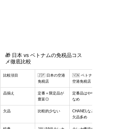
🎁 日本 vs ベトナムの免税品コス
メ徹底比較
比較項目
🇯🇵 日本の空港
🇻🇳 ベトナムの
免税店
空港免税店
品揃え
定番＋限定品が
定番品はやや少
豊富◎
なめ
欠品
比較的少ない
CHANELなどは
欠品多め
特典
JAL/ANAクレカ
クレカ優待なし