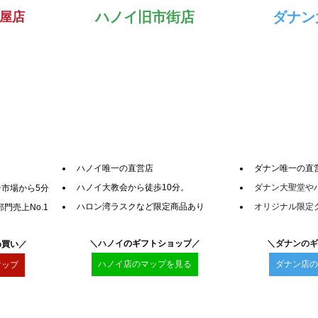
ハノイ旧市街店
ダナン
屋店
ハノイ唯一の直営店
ダナン唯一の直
ハノイ大教会から徒歩10分。
ダナン大聖堂や
市場から5分
ハロン湾ラスクなど限定商品あり
オリジナル限定
門売上No.1
＼ハノイ
のギフトショップ
／
＼ダナンのギ
め買い
／
ハノイ店のマップを見る
ダナン店の
マップ