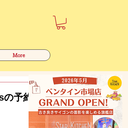
More
’sの予約