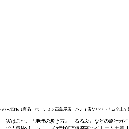
ンの人気No.1商品！ホーチミン髙島屋店・ハノイ店などベトナム全土で
！」実はこれ、『地球の歩き方』『るるぶ』などの旅行ガイ
」で人気No.1、シリーズ累計80万個突破のベトナム土産