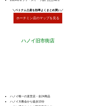
2024年ギフト・スイーツ部門売上No.1
＼
ベトナム土産を効率よくまとめ買い
／
ホーチミン店のマップを見る
ハノイ旧市街店
ハノイ唯一の直営店・全24商品
ハノイ大教会から徒歩10分