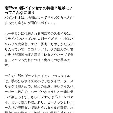
南部vs中部バインセオの特徴？地域によ
ってこんなに違う
バインセオは、地域によってサイズや食べ方が
まったく違うのが面白いポイント。
ホーチミンに代表される南部でのスタイルは、
フライパンいっぱいの大判サイズで、生地はパ
リパリ＆黄金色。エビ・豚肉・もやしがたっぷ
り入っていて、ココナッツミルクのほんのり甘
い香りが南国っぽさ満点！レタスやハーブで巻
き、ヌクマムだれにつけて食べるのが基本で
す。
一方で中部のダナンやホイアンでのスタイル
は、手のひらサイズの小ぶりなタイプ。ターメ
リックは控えめで、軽めの食感。薄いライスペ
ーパーに包んで、ハーブやきゅうりと一緒に巻
いて楽しみます。さらにフエでは「バインコア
イ」という似た料理があり、ピーナッツとレバ
ー入りの濃厚ダレで味わうスタイルが独特。旅
行中に食べ比べて、地域ごとの個性を感じるの