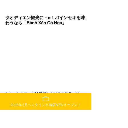
タオディエン観光に＋α！バインセオを味
わうなら「Bánh Xèo Cô Nga」
おしゃれカフェや雑貨屋さんが並ぶ注目エリ
ア・タオディエン。そんな観光スポットを巡っ
2026年5月ベンタイン市場店NEWオープン！
たあとは、ちょっとローカルな食体験を加えて
みませんか？「Bánh Xèo Cô Nga」は、トゥー
ドゥック区のアンフー（タオディエンすぐ近
く）にある、地元民に愛される南部スタイルの