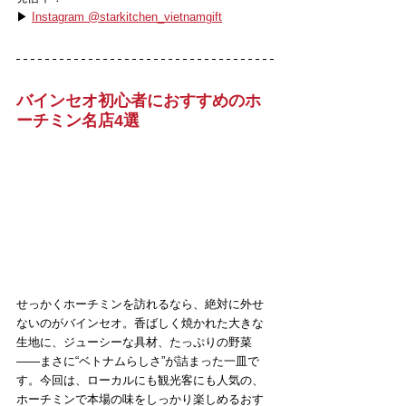
▶ 
Instagram @starkitchen_vietnamgift
バインセオ初心者におすすめのホ
ーチミン名店4選
せっかくホーチミンを訪れるなら、絶対に外せ
ないのがバインセオ。香ばしく焼かれた大きな
生地に、ジューシーな具材、たっぷりの野菜
――まさに“ベトナムらしさ”が詰まった一皿で
す。今回は、ローカルにも観光客にも人気の、
ホーチミンで本場の味をしっかり楽しめるおす