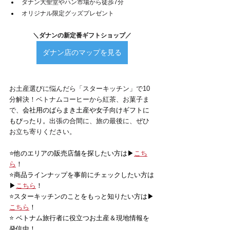
ダナン大聖堂やハン市場から徒歩7分
オリジナル限定グッズプレゼント
＼ダナンの新定番ギフトショップ／
ダナン店のマップを見る
お土産選びに悩んだら「スターキッチン」で10
分解決！ベトナムコーヒーから紅茶、お菓子ま
で、
会社用のばらまき土産や女子向けギフトに
もぴったり。
出張の合間に、旅の最後に、ぜひ
お立ち寄りください。
⭐️他のエリアの販売店舗を探したい方は▶
こち
ら
！
⭐️商品ラインナップを事前にチェックしたい方は
▶
こちら
！
⭐️スターキッチンのことをもっと知りたい方は▶
こちら
！
⭐️ ベトナム旅行者に役立つお土産＆現地情報を
発信中！