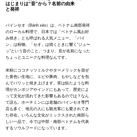
はじまりは“音”から？名前の由来
と発祥
バインセオ（Bánh xèo）は、ベトナム南部発祥
のローカル料理で、日本では「ベトナム風お好
み焼き」とも呼ばれる人気メニュー。「バイ
ン」は粉物、「セオ」は焼くときに響く“ジュ〜
ッ”という音のこと。つまり、音が名前になった
ちょっとユニークな料理なんです。
米粉にココナッツミルクやターメリックを混ぜ
た黄色い生地に、エビや豚肉、もやしなどを包
んでパリッと焼き上げます。実は似たような料
理がカンボジアやインドにもあって、歴史によ
って文化が流れてきた影響もあるのでは？なん
て説も。ホーチミンには老舗のバインセオ専門
店も多く、地元の人にも観光客にも愛されてき
た存在。いろんな文化がミックスされた南部ら
しい一品で、今では中部・南部ベトナムを代表
するソウルフードになっています。