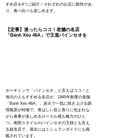
すめ店を4つご紹介！それぞれのお店に個性があ
り、食べ比べも楽しめます。
【定番】迷ったらココ！老舗の名店
「Bánh Xèo 46A」で王道バインセオを
ホーチミンで「バインセオ」と言えばココ！と
地元の人もすすめる名店が、1945年創業の老舗
「Banh Xeo 46A」。炭火で一気に焼き上げる調
理風景が特徴で、香ばしい音と香りに包まれな
がら食事が楽しめるローカル感も魅力のひと
つ。南部スタイルのバインセオの王様とも言え
る超名店で、過去にはミシュランガイドにも掲
載されています。