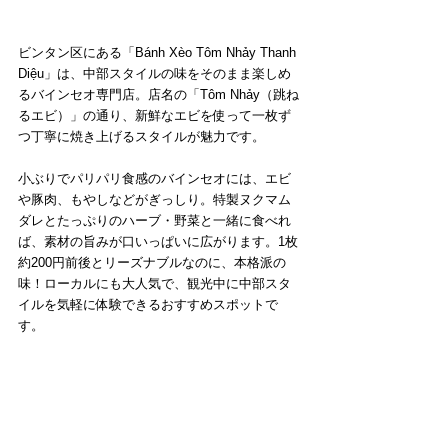
ビンタン区にある「Bánh Xèo Tôm Nhảy Thanh 
Diệu」は、中部スタイルの味をそのまま楽しめ
るバインセオ専門店。店名の「Tôm Nhảy（跳ね
るエビ）」の通り、新鮮なエビを使って一枚ず
つ丁寧に焼き上げるスタイルが魅力です。
小ぶりでパリパリ食感のバインセオには、エビ
や豚肉、もやしなどがぎっしり。特製ヌクマム
ダレとたっぷりのハーブ・野菜と一緒に食べれ
ば、素材の旨みが口いっぱいに広がります。1枚
約200円前後とリーズナブルなのに、本格派の
味！ローカルにも大人気で、観光中に中部スタ
イルを気軽に体験できるおすすめスポットで
す。