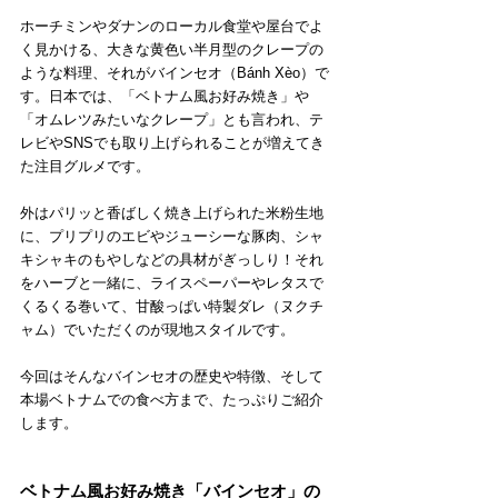
ホーチミンやダナンのローカル食堂や屋台でよ
く見かける、大きな黄色い半月型のクレープの
ような料理、それがバインセオ（Bánh Xèo）で
す。日本では、「ベトナム風お好み焼き」や
「オムレツみたいなクレープ」とも言われ、テ
レビやSNSでも取り上げられることが増えてき
た注目グルメです。
外はパリッと香ばしく焼き上げられた米粉生地
に、プリプリのエビやジューシーな豚肉、シャ
キシャキのもやしなどの具材がぎっしり！それ
をハーブと一緒に、ライスペーパーやレタスで
くるくる巻いて、甘酸っぱい特製ダレ（ヌクチ
ャム）でいただくのが現地スタイルです。
今回はそんなバインセオの歴史や特徴、そして
本場ベトナムでの食べ方まで、たっぷりご紹介
します。
ベトナム風お好み焼き「バインセオ」の