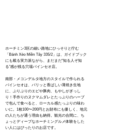
ホーチミン3区の細い路地にひっそりと佇む
「Bánh Xèo Miền Tây 335/2」は、ガイドブック
にも載る実力派ながら、まだまだ“知る人ぞ知
る”感が残る穴場バインセオ店。
南部・メコンデルタ地方のスタイルで作られる
バインセオは、パリッと香ばしい薄焼き生地
に、ぷりぷりのエビや豚肉、もやしがぎっし
り！手作りのヌクマムダレとたっぷりのハーブ
で包んで食べると、ローカル感たっぷりの味わ
いに。1枚100〜200円とお財布にも優しく、地元
の人たちが通う理由も納得。観光の合間に、ち
ょっとディープなホーチミングルメ体験をした
い人にはぴったりのお店です。