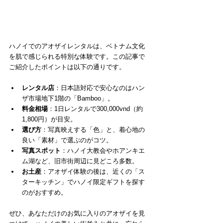
ハノイでのアオザイレンタルは、ベトナム文化
を肌で感じられる特別な体験です。この記事で
ご紹介したポイントは以下の通りです。
レンタル店
：日本語対応で安心なのはハン
ザ市場地下1階の「Bamboo」。
料金相場
：1日レンタルで300,000vnd（約
1,800円）が目安。
選び方
：写真映えする「色」と、着心地の
良い「素材」で選ぶのがコツ。
写真スポット
：ハノイ大教会やホアンキエ
ム湖など、旧市街周辺に見どころ多数。
お土産
：アオザイ体験の後は、近くの「ス
ターキッチン」でハノイ限定ギフトを探す
のがおすすめ。
ぜひ、あなただけのお気に入りのアオザイを見