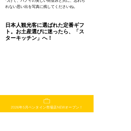
つけて、ハノイの美しい街並みと共に、忘れら
れない思い出を写真に残してくださいね。
日本人観光客に選ばれた定番ギフ
ト。お土産選びに迷ったら、「ス
ターキッチン」へ！
🎁
ベトナム旅行のお土産、まだ迷っていません
か？「センスがいいね！」と言われる
ベトナム
2026年5月ベンタイン市場店NEWオープン！
土産や人気のお菓子
なら
、ホーチミン高島屋地
下2階・ハノイ旧市街・ダナン大聖堂・ホーチミ
ンベンタイン市場近くの「スターキッチン」
で
す
べて揃います。