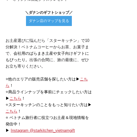
＼ダナンのギフトショップ／
ダナン店のマップを見る
お土産選びに悩んだら「スターキッチン」で10
分解決！ベトナムコーヒーからお茶、お菓子ま
で、
会社用のばらまき土産や女子向けギフトに
もぴったり。
出張の合間に、旅の最後に、ぜひ
お立ち寄りください。
⭐️他のエリアの販売店舗を探したい方は▶
こち
ら
！
⭐️商品ラインナップを事前にチェックしたい方は
▶
こちら
！
⭐️スターキッチンのことをもっと知りたい方は▶
こちら
！
⭐️ ベトナム旅行者に役立つお土産＆現地情報を
発信中！
▶ 
Instagram @starkitchen_vietnamgift