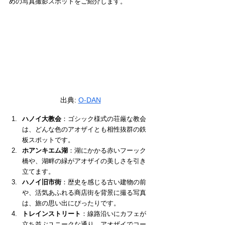
めの写真撮影スポットをご紹介します。
出典: 
O-DAN
ハノイ大教会
：ゴシック様式の荘厳な教会
は、どんな色のアオザイとも相性抜群の鉄
板スポットです。
ホアンキエム湖
：湖にかかる赤いフーック
橋や、湖畔の緑がアオザイの美しさを引き
立てます。
ハノイ旧市街
：歴史を感じる古い建物の前
や、活気あふれる商店街を背景に撮る写真
は、旅の思い出にぴったりです。
トレインストリート
：線路沿いにカフェが
立ち並ぶユニークな通り。アオザイでコー