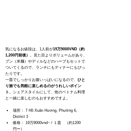
気になるお値段は、1人前が
19万9000VND（約
1,200円前後）
。見た目よりボリュームがあり、
ブン（米麺）やディルなどのハーブもセットで
ついてくるので、ランチにもディナーにもぴっ
たりです。
一皿でしっかりお腹いっぱいになるので、
ひと
り旅でも気軽に楽しめるのがうれしいポイン
ト
。シェアスタイルにして、他のベトナム料理
と一緒に楽しむのもおすすめですよ。
場所： 
7 Hồ Xuân Hương, Phường 6, 
District 3
価格： 19万9000vnd~ / １皿　（約1200
円〜）