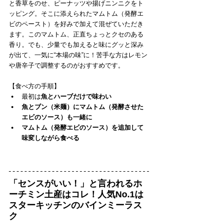
と香草をのせ、ピーナッツや揚げニンニクをト
ッピング。そこに添えられたマムトム（発酵エ
ビのペースト）を好みで加えて混ぜていただき
ます。このマムトム、正直ちょっとクセのある
香り。でも、少量でも加えると味にグッと深み
が出て、一気に“本場の味”に！苦手な方はレモン
や唐辛子で調整するのがおすすめです。
【食べ方の手順】
最初は
魚とハーブだけで味わい
魚とブン（米麺）にマムトム（発酵させた
エビのソース）も一緒に
マムトム（発酵エビのソース）を追加して
味変しながら食べる
「センスがいい！」と言われるホ
ーチミン土産はコレ！人気No.1は
スターキッチンのバインミーラス
ク