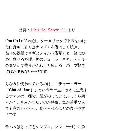
出典：
Hieu Hai Sanサイト
より
Cha Ca La Vongは、ターメリックで下味をつけ
た白身魚（多くはナマズ）を香ばしく焼き、
熱々の鉄鍋でネギとディル（香草）と一緒に炒
めて食べる料理。魚のジューシーさと、ディル
の爽やかな香りがふわっと広がる、
ハーブ好き
にはたまらない一品
です。
ちなみに使われているのは、
「チャー・ラー
（Chả cá lăng）」
というラー魚。淡水に生息す
るナマズの一種で、脂がのっていてふっくら柔
らかく、臭みが少ないのが特徴。魚が苦手な人
でも意外とぺろっと食べられるほどの食べやす
さです
食べ方はとってもシンプル。ブン（米麺）に魚