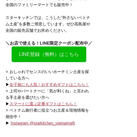
全国のファミリーマートでも販売中！
スターキッチンでは、こうした“外さないベトナ
ム土産”を多数ご用意しています。ぜひ高島屋や
全国の販売店舗でお求めください。
＼お店で使える！LINE限定クーポン配布中／
LINE登録（無料）はこちら
⭐️ おしゃれでセンスのいいホーチミン土産を探
している方へ
▶
女子旅にも人気！おすすめギフトはこちら！
⭐️ 上司やパートナーに「気が利くね」と言われ
る手土産を選びたい方へ
▶
スマートに選ぶ定番ギフトはこちら！
⭐️ ベトナム旅行者に役立つお土産＆現地情報を
発信中！
▶ 
Instagram @starkitchen_vietnamgift