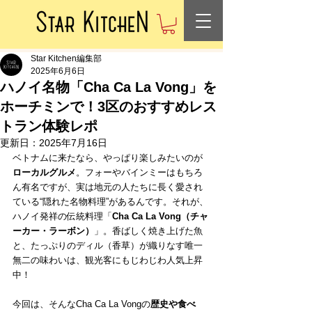
Star Kitchen編集部
2025年6月6日
ハノイ名物「Cha Ca La Vong」を
ホーチミンで！3区のおすすめレス
トラン体験レポ
更新日：
2025年7月16日
ベトナムに来たなら、やっぱり楽しみたいのが
ローカルグルメ
。フォーやバインミーはもちろ
ん有名ですが、実は地元の人たちに長く愛され
ている“隠れた名物料理”があるんです。それが、
ハノイ発祥の伝統料理「
Cha Ca La Vong（チャ
ーカー・ラーボン）
」。香ばしく焼き上げた魚
と、たっぷりのディル（香草）が織りなす唯一
無二の味わいは、観光客にもじわじわ人気上昇
中！
今回は、そんなCha Ca La Vongの
歴史や食べ