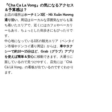
『Cha Ca La Vong』の気になるアクセス
＆予算感は？
お店の場所は
ホーチミン3区・Hồ Xuân Hương
通り沿い
。周辺はローカルな雰囲気ながらも落
ち着いたエリアで、近くにはカフェやベーカリ
ーもあり、ちょっとした街歩きにもぴったりで
す。
中心地になっている1区の観光エリア（ベンタイ
ン市場やドンコイ通り周辺）からは、
車やタク
シーで約10〜15分ほど
。
Grab（グラブ）アプリ
を使えば簡単＆安心
に移動できます。大通りに
面しているので見つけやすく、店先には「Chả 
Cá Lã Vọng」の看板が出ているのですぐわかり
ます。