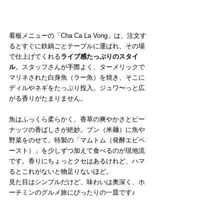
看板メニューの「Cha Ca La Vong」は、注文す
るとすぐに鉄鍋ごとテーブルに運ばれ、その場
で仕上げてくれる
ライブ感たっぷりのスタイ
ル
。スタッフさんが手際よく、ターメリックで
マリネされた白身魚（ラー魚）を焼き、そこに
ディルやネギをたっぷり投入。ジュワ〜っと広
がる香りがたまりません。
魚はふっくら柔らかく、香草の爽やかさとピー
ナッツの香ばしさが絶妙。ブン（米麺）に魚や
野菜をのせて、特製の「マムトム（発酵エビペ
ースト）」を少しずつ加えて食べるのが現地流
です。香りにちょっとクセはあるけれど、ハマ
るとこれがないと物足りないほど。
見た目はシンプルだけど、味わいは奥深く、ホ
ーチミンのグルメ旅にぴったりの一皿です♪