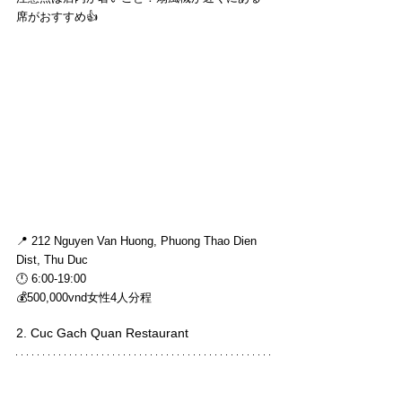
席がおすすめ👍
📍 212 Nguyen Van Huong, Phuong Thao Dien 
Dist, Thu Duc
🕛 6:00-19:00
💰500,000vnd女性4人分程
2. Cuc Gach Quan Restaurant