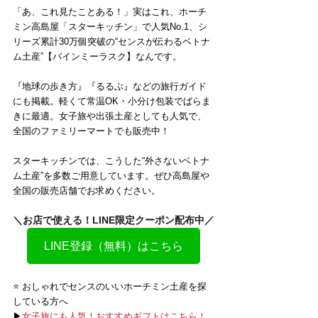
「あ、これ見たことある！」実はこれ、ホーチ
ミン高島屋「スターキッチン」で人気No.1、シ
リーズ累計30万個突破の“センスが伝わるベトナ
ム土産”【バインミーラスク】なんです。
『地球の歩き方』『るるぶ』などの旅行ガイド
にも掲載。軽くて常温OK・小分け包装でばらま
きに最適。女子旅や出張土産としても人気で、
全国のファミリーマートでも販売中！
スターキッチンでは、こうした“外さないベトナ
ム土産”を多数ご用意しています。ぜひ高島屋や
全国の販売店舗でお求めください。
＼お店で使える！LINE限定クーポン配布中／
LINE登録（無料）はこちら
⭐️ おしゃれでセンスのいいホーチミン土産を探
している方へ
▶
女子旅にも人気！おすすめギフトはこちら！