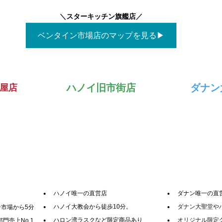
＼
スターキッチン旗艦店
／
ベンタイン市場店のマップを見る▶
ハノイ旧市街店
ダナン
屋店
ハノイ唯一の直営店
ダナン唯一の直
ハノイ大教会から徒歩10分。
ダナン大聖堂や
市場から5分
ハロン湾ラスクなど限定商品あり
オリジナル限定
門売上No.1