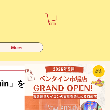
More
ìn」を