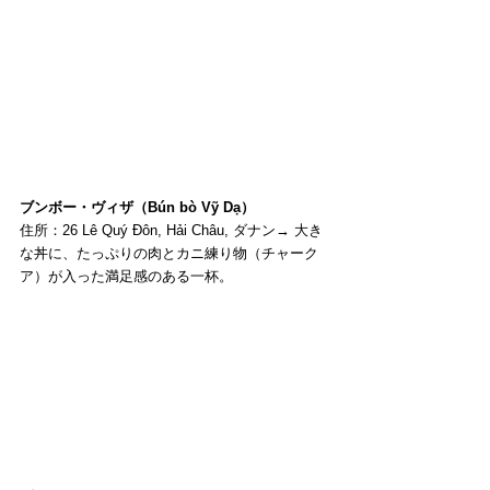
ブンボー・ヴィザ（Bún bò Vỹ Dạ）
住所：26 Lê Quý Đôn, Hải Châu, ダナン→ 大き
な丼に、たっぷりの肉とカニ練り物（チャーク
ア）が入った満足感のある一杯。