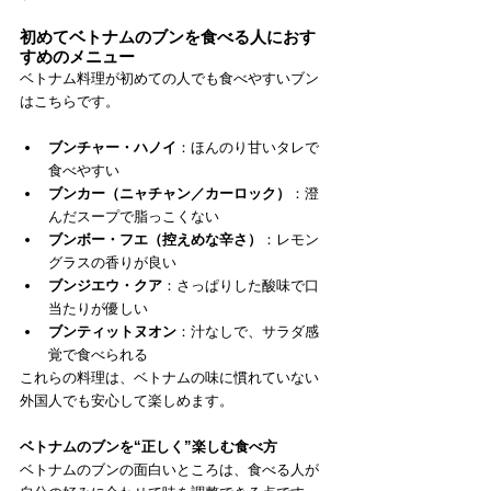
初めてベトナムのブンを食べる人におす
すめのメニュー
ベトナム料理が初めての人でも食べやすいブン
はこちらです。
ブンチャー・ハノイ
：ほんのり甘いタレで
食べやすい
ブンカー（ニャチャン／カーロック）
：澄
んだスープで脂っこくない
ブンボー・フエ（控えめな辛さ）
：レモン
グラスの香りが良い
ブンジエウ・クア
：さっぱりした酸味で口
当たりが優しい
ブンティットヌオン
：汁なしで、サラダ感
覚で食べられる
これらの料理は、ベトナムの味に慣れていない
外国人でも安心して楽しめます。
ベトナムのブンを“正しく”楽しむ食べ方
ベトナムのブンの面白いところは、食べる人が