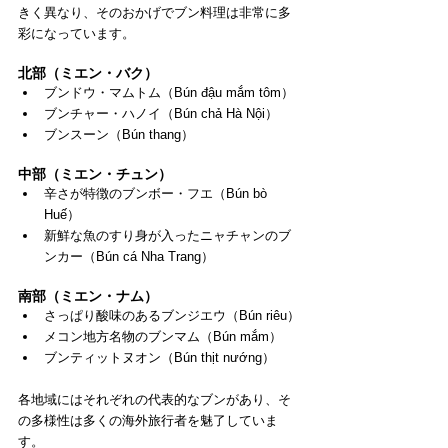
きく異なり、そのおかげでブン料理は非常に多
彩になっています。
北部（ミエン・バク）
ブンドウ・マムトム（Bún đậu mắm tôm）
ブンチャー・ハノイ（Bún chả Hà Nội）
ブンスーン（Bún thang）
中部（ミエン・チュン）
辛さが特徴のブンボー・フエ（Bún bò 
Huế）
新鮮な魚のすり身が入ったニャチャンのブ
ンカー（Bún cá Nha Trang）
南部（ミエン・ナム）
さっぱり酸味のあるブンジエウ（Bún riêu）
メコン地方名物のブンマム（Bún mắm）
ブンティットヌオン（Bún thịt nướng）
各地域にはそれぞれの代表的なブンがあり、そ
の多様性は多くの海外旅行者を魅了していま
す。