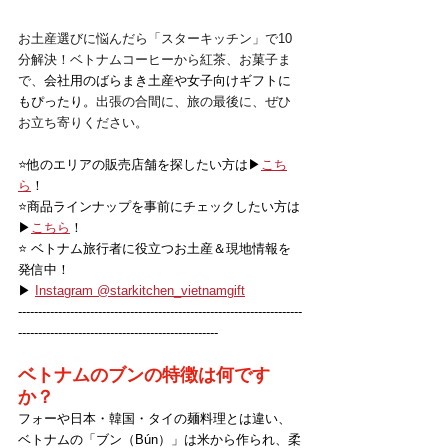
お土産選びに悩んだら「スターキッチン」で10
分解決！ベトナムコーヒーから紅茶、お菓子ま
で、
会社用のばらまき土産や女子向けギフトに
もぴったり。
出張の合間に、旅の最後に、ぜひ
お立ち寄りください。
⭐️他のエリアの販売店舗を探したい方は▶
こち
ら
！
⭐️商品ラインナップを事前にチェックしたい方は
▶
こちら
！
⭐️ ベトナム旅行者に役立つお土産＆現地情報を
発信中！
▶ 
Instagram @starkitchen_vietnamgift
-----------------------------------------------------------------------
--------------------------------------------------
ベトナムのブンの特徴は何です
か？
フォーや日本・韓国・タイの麺料理とは違い、
ベトナムの「ブン（Bún）」は米から作られ、柔