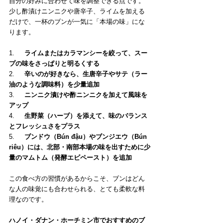
自分の好みに合わせて味を調整できる点です。
少し酢漬けニンニクや唐辛子、ライムを加える
だけで、一杯のブンが一気に「本場の味」にな
ります。
1.     
ライムまたはカラマンシーを絞って、スー
プの味をさっぱりと明るくする
2.     
辛いのが好きなら、生唐辛子やサテ（ラー
油のような調味料）を少量追加
3.     
ニンニク漬けや酢ニンニクを加えて風味を
アップ
4.     
生野菜（ハーブ）を添えて、味のバランス
とフレッシュさをプラス
5.     
ブンドウ（Bún đậu）やブンジエウ（Bún 
riêu）には、北部・南部本場の味を出すために少
量のマムトム（発酵エビペースト）を追加
この食べ方の習慣があるからこそ、ブンはどん
な人の味覚にも合わせられる、とても柔軟な料
理なのです。
ハノイ・ダナン・ホーチミン市でおすすめのブ