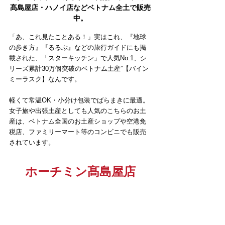
髙島屋店・ハノイ店などベトナム全土で販売
中。
「あ、これ見たことある！」実はこれ、『地球
の歩き方』『るるぶ』などの旅行ガイドにも掲
載された、「スターキッチン」で人気No.1、シ
リーズ累計30万個突破のベトナム土産”【バイン
ミーラスク】なんです。
軽くて常温OK・小分け包装でばらまきに最適。
女子旅や出張土産としても人気のこちらのお土
産は、ベトナム全国のお土産ショップや空港免
税店、ファミリーマート等のコンビニでも販売
されています。
ホーチミン髙島屋店