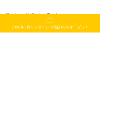
🎁
ベトナム旅行のお土産、まだ迷っていません
か？「センスがいいね！」と言われる
ベトナム
2026年5月ベンタイン市場店NEWオープン！
土産や人気のお菓子
なら
、ホーチミン高島屋地
下2階・ハノイ旧市街の「スターキッチン」
です
べて揃います。
 ✔ 軽くて、常温OK・ばらまきやすい
 ✔ 女性にも男性にも喜ばれる
ベトナム雑貨やコ
スメ風ギフト
 ✔ 高島屋ギフト売上No.1の信頼ブランド！
お土産選びに悩んだら「スターキッチン」で10
分解決。ベトナムコーヒーから紅茶、お菓子ま
で、
会社用のばらまき土産や女子向けスイーツ
ギフトにもぴったり。
出張の合間に、旅の最後
に、ぜひお立ち寄りください。
ホーチミン高島屋店