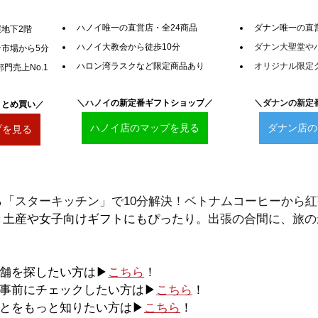
ハノイ唯一の直営店・全24商品
ダナン唯一の直
地下2階
ハノイ大教会から徒歩10分
ダナン大聖堂や
市場から5分
ハロン湾ラスクなど限定商品あり
オリジナル限定
門売上No.1
＼ハノイ
の新定番ギフトショップ
／
＼ダナンの新定
まとめ買い
／
ハノイ店のマップを見る
ダナン店の
プを見る
ら「スターキッチン」で10分解決！ベトナムコーヒーから
き土産や女子向けギフトにもぴったり。
出張の合間に、旅の
店舗を探したい方は▶
こちら
！
を事前にチェックしたい方は▶
こちら
！
ことをもっと知りたい方は▶
こちら
！