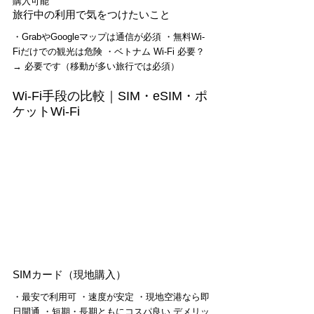
購入可能
旅行中の利用で気をつけたいこと
・GrabやGoogleマップは通信が必須 ・無料Wi-
Fiだけでの観光は危険 ・ベトナム Wi-Fi 必要？ 
→ 必要です（移動が多い旅行では必須）
Wi-Fi手段の比較｜SIM・eSIM・ポ
ケットWi-Fi
SIMカード（現地購入）
・最安で利用可 ・速度が安定 ・現地空港なら即
日開通 ・短期・長期ともにコスパ良い デメリッ