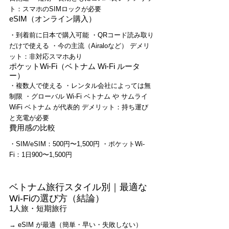
ト：スマホのSIMロックが必要
eSIM（オンライン購入）
・到着前に日本で購入可能 ・QRコード読み取り
だけで使える ・今の主流（Airaloなど） デメリ
ット：非対応スマホあり
ポケットWi-Fi（ベトナム Wi-Fi ルータ
ー）
・複数人で使える ・レンタル会社によっては無
制限 ・グローバル Wi-Fi ベトナム や サムライ 
WiFi ベトナム が代表的 デメリット：持ち運び
と充電が必要
費用感の比較
・SIM/eSIM：500円〜1,500円 ・ポケットWi-
Fi：1日900〜1,500円
ベトナム旅行スタイル別｜最適な
Wi-Fiの選び方（結論）
1人旅・短期旅行
→ eSIM が最適（簡単・早い・失敗しない）