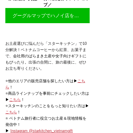
プ
／
グーグルマップでハノイ店を見る▶
お土産選びに悩んだら「スターキッチン」で10
分解決！ベトナムコーヒーから紅茶、お菓子ま
で、
会社用のばらまき土産や女子向けギフトに
もぴったり。
出張の合間に、旅の最後に、ぜひ
お立ち寄りください。
⭐️他のエリアの販売店舗を探したい方は▶
こち
ら
！
⭐️商品ラインナップを事前にチェックしたい方は
▶
こちら
！
⭐️スターキッチンのことをもっと知りたい方は▶
こちら
！
⭐️ ベトナム旅行者に役立つお土産＆現地情報を
発信中！
▶ 
Instagram @starkitchen_vietnamgift