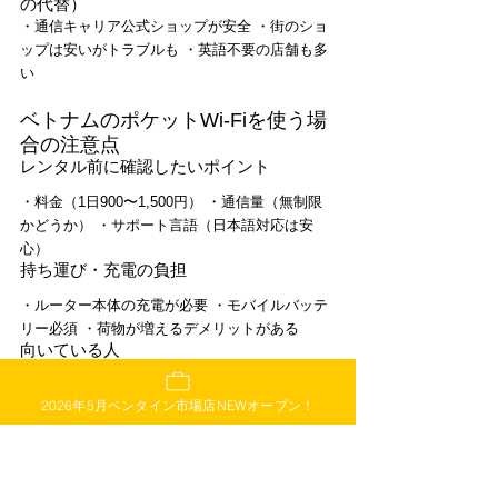
の代替）
・通信キャリア公式ショップが安全 ・街のショ
ップは安いがトラブルも ・英語不要の店舗も多
い
ベトナムのポケットWi-Fiを使う場
合の注意点
レンタル前に確認したいポイント
・料金（1日900〜1,500円） ・通信量（無制限
かどうか） ・サポート言語（日本語対応は安
心）
持ち運び・充電の負担
・ルーター本体の充電が必要 ・モバイルバッテ
リー必須 ・荷物が増えるデメリットがある
向いている人
・複数デバイスを同時に使いたい ・家族・友人
2026年5月ベンタイン市場店NEWオープン！
とシェアする旅行者
無料Wi-Fi（ホテル・カフェ）を使
うときの注意点