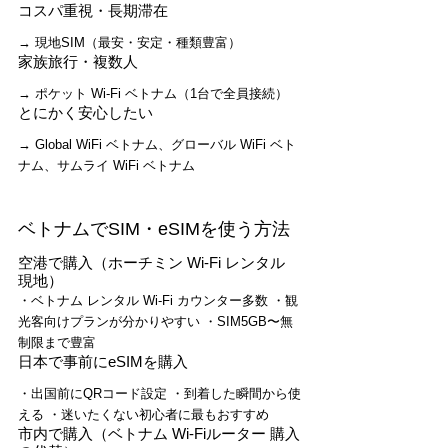
コスパ重視・長期滞在
→ 現地SIM（最安・安定・種類豊富）
家族旅行・複数人
→ ポケット Wi-Fi ベトナム（1台で全員接続）
とにかく安心したい
→ Global WiFi ベトナム、グローバル WiFi ベト
ナム、サムライ WiFi ベトナム
ベトナムでSIM・eSIMを使う方法
空港で購入（ホーチミン Wi-Fi レンタル 
現地）
・ベトナム レンタル Wi-Fi カウンター多数 ・観
光客向けプランが分かりやすい ・SIM5GB〜無
制限まで豊富
日本で事前にeSIMを購入
・出国前にQRコード設定 ・到着した瞬間から使
える ・迷いたくない初心者に最もおすすめ
市内で購入（ベトナム Wi-Fiルーター 購入