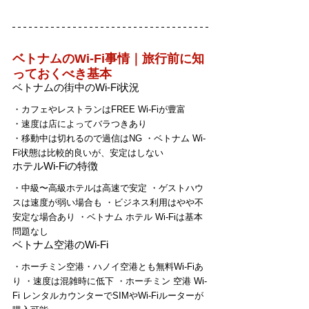
ベトナムのWi-Fi事情｜旅行前に知
っておくべき基本
ベトナムの街中のWi-Fi状況
・カフェやレストランはFREE Wi-Fiが豊富 
・速度は店によってバラつきあり 
・移動中は切れるので過信はNG ・ベトナム Wi-
Fi状態は比較的良いが、安定はしない
ホテルWi-Fiの特徴
・中級〜高級ホテルは高速で安定 ・ゲストハウ
スは速度が弱い場合も ・ビジネス利用はやや不
安定な場合あり ・ベトナム ホテル Wi-Fiは基本
問題なし
ベトナム空港のWi-Fi
・ホーチミン空港・ハノイ空港とも無料Wi-Fiあ
り ・速度は混雑時に低下 ・ホーチミン 空港 Wi-
Fi レンタルカウンターでSIMやWi-Fiルーターが