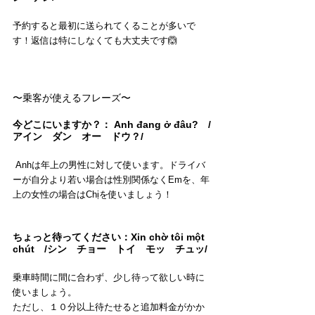
予約すると最初に送られてくることが多いで
す！返信は特にしなくても大丈夫です🙆
〜乗客が使えるフレーズ〜
今どこにいますか？： Anh đang ở đâu?　/
アイン　ダン　オー　ドウ？/
 Anhは年上の男性に対して使います。ドライバ
ーが自分より若い場合は性別関係なくEmを、年
上の女性の場合はChịを使いましょう！
ちょっと待ってください：Xin chờ tôi một 
chút　/シン　チョー　トイ　モッ　チュッ/
乗車時間に間に合わず、少し待って欲しい時に
使いましょう。
ただし、１０分以上待たせると追加料金がかか