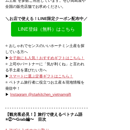
ム土産”を多数ご用意しています。ぜひ高島屋や
全国の販売店舗でお求めください。
＼お店で使える！LINE限定クーポン配布中／
LINE登録（無料）はこちら
⭐️ おしゃれでセンスのいいホーチミン土産を探
している方へ
▶
女子旅にも人気！おすすめギフトはこちら！
⭐️ 上司やパートナーに「気が利くね」と言われ
る手土産を選びたい方へ
▶
スマートに選ぶ定番ギフトはこちら！
⭐️ ベトナム旅行者に役立つお土産＆現地情報を
発信中！
▶ 
Instagram @starkitchen_vietnamgift
【観光客必見！】旅行で使えるベトナム語
⭐️②〜Grab編〜　目次