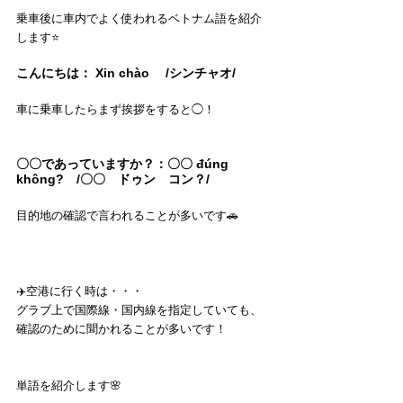
乗車後に車内でよく使われるベトナム語を紹介
します⭐️
こんにちは： Xin chào 　/シンチャオ/
車に乗車したらまず挨拶をすると◯！
〇〇であっていますか？：〇〇 đúng 
không?　/〇〇　ドゥン　コン？/
目的地の確認で言われることが多いです🚗
✈️空港に行く時は・・・
グラブ上で国際線・国内線を指定していても、
確認のために聞かれることが多いです！
単語を紹介します🌸