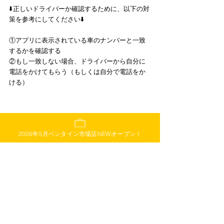
⬇️正しいドライバーか確認するために、以下の対
策を参考にしてください⬇️
①アプリに表示されている車のナンバーと一致
するかを確認する
②もし一致しない場合、ドライバーから自分に
電話をかけてもらう（もしくは自分で電話をか
ける）
他にも、滅多にありませんが表示されている以
2026年5月ベンタイン市場店NEWオープン！
上の値段を請求される場合もあります。
現金ではなく、クレジットカード支払いなども
検討されると良いかもしれません。🙆‍♀️
（空港など場所によってはドライバーが入場す
るためにお金を払っている場合もあり、その時
は多少料金がプラスになります。）