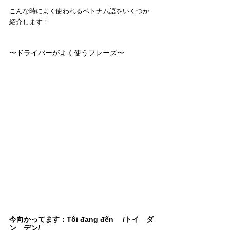
こんな時によく使われるベトナム語をいくつか
紹介します！
〜ドライバーがよく使うフレーズ〜
今向かってます：Tôi đang đến 　/トイ　ダ
ン　デン/