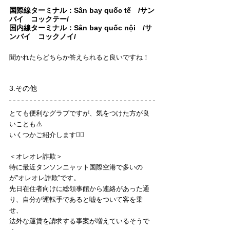
国際線ターミナル：Sân bay quốc tế　/サン
バイ　コックテー/
国内線ターミナル：Sân bay quốc nội　/サ
ンバイ　コックノイ/
聞かれたらどちらか答えられると良いですね！
3.その他
とても便利なグラブですが、気をつけた方が良
いことも⚠️
いくつかご紹介します💁‍♀️
＜オレオレ詐欺＞
特に最近タンソンニャット国際空港で多いの
が”オレオレ詐欺”です。
先日在住者向けに総領事館から連絡があった通
り、自分が運転手であると嘘をついて客を乗
せ、
法外な運賃を請求する事案が増えているそうで