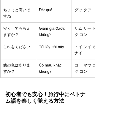
ちょっと高いで
Đắt quá
ダッ クア
すね
安くしてもらえ
Giảm giá được 
ザム ザー ドゥッ
ますか？
không?
ク コン
これをください
Tôi lấy cái này
トイ レイ ガイ 
ナイ
他の色はありま
Có màu khác 
コー マウ カッ
すか？
không?
ク コン
初心者でも安心！旅行中にベトナ
ム語を楽しく覚える方法