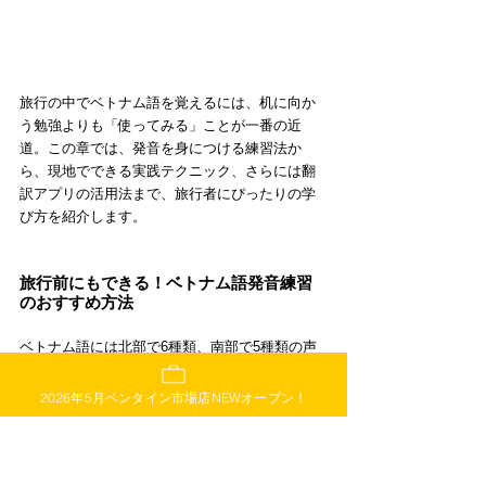
旅行の中でベトナム語を覚えるには、机に向か
う勉強よりも「使ってみる」ことが一番の近
道。この章では、発音を身につける練習法か
ら、現地でできる実践テクニック、さらには翻
訳アプリの活用法まで、旅行者にぴったりの学
び方を紹介します。
旅行前にもできる！ベトナム語発音練習
のおすすめ方法
ベトナム語には北部で6種類、南部で5種類の声
調があります。全部を覚える必要はなく、最初
は「Xin chào（こんにちは）」や「Cảm ơn（あ
2026年5月ベンタイン市場店NEWオープン！
りがとう）」など、旅行でよく使う単語を繰り
返すだけで十分です。鏡を見ながら声に出した
り、ゆっくり抑揚をつけて読むことで、自然と
声調に慣れていけます。