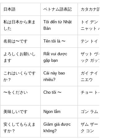
日本語
ベトナム語表記
カタカナ読み
私は日本から来ま
Tôi đến từ Nhật 
トイ デン トゥ 
した
Bản
ニャット バン
名前は〜です
Tên tôi là 〜
テン トイ ラ 〜
よろしくお願いし
Rất vui được 
ザット ヴイ ドゥ
ます
gặp bạn
ック ガップ バン
これはいくらです
Cái này bao 
ガイ ナイ バオ 
か？
nhiêu?
ニエウ
〜をください
Cho tôi 〜
チョー トイ 〜
美味しいです
Ngon lắm
ゴン ラム
安くしてもらえま
Giảm giá được 
ザム ザー ドゥッ
すか？
không?
ク コン