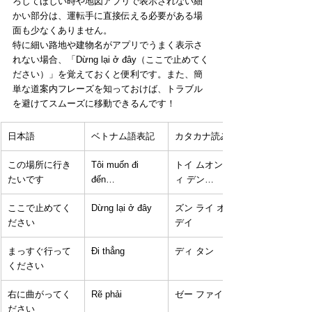
ろしてほしい時や地図アプリで表示されない細
かい部分は、運転手に直接伝える必要がある場
面も少なくありません。
特に細い路地や建物名がアプリでうまく表示さ
れない場合、「Dừng lại ở đây（ここで止めてく
ださい）」を覚えておくと便利です。また、簡
単な道案内フレーズを知っておけば、トラブル
を避けてスムーズに移動できるんです！
日本語
ベトナム語表記
カタカナ読み
この場所に行き
Tôi muốn đi 
トイ ムオン デ
たいです
đến…
ィ デン…
ここで止めてく
Dừng lại ở đây
ズン ライ オー 
ださい
デイ
まっすぐ行って
Đi thẳng
ディ タン
ください
右に曲がってく
Rẽ phải
ゼー ファイ
ださい