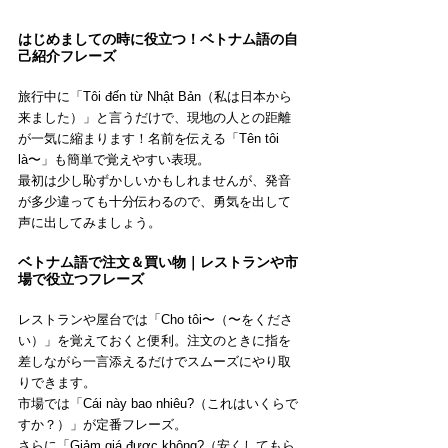
はじめましての時に役立つ！ベトナム語の自
己紹介フレーズ
旅行中に「Tôi đến từ Nhật Bản（私は日本から
来ました）」と言うだけで、現地の人との距離
が一気に縮まります！名前を伝える「Tên tôi 
là〜」も簡単で覚えやすい表現。
最初は少し恥ずかしいかもしれませんが、発音
が多少違っても十分伝わるので、勇気を出して
声に出してみましょう。
ベトナム語で注文＆買い物｜レストランや市
場で役立つフレーズ
レストランや屋台では「Cho tôi〜（〜をくださ
い）」を覚えておくと便利。注文のときに指を
差しながら一言添えるだけでスムーズにやり取
りできます。
市場では「Cái này bao nhiêu?（これはいくらで
すか？）」が定番フレーズ。
さらに「Giảm giá được không?（安くしてもら