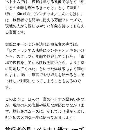
ベトナムでは、挨拶は単なる礼儀ではなく「相
手との距離を縮めるきっかけ」として重要！
特に「Xin chào（シンチャオ／こんにちは）」
は、旅行者でも簡単に使える万能フレーズで、
現地の人から親しみやすい印象を持ってもらえ
る言葉です。
実際にホーチミンを訪れた観光客の声では、
「レストランで入店時にシンチャオと声をかけ
たら、スタッフが笑顔で歓迎してくれた」「市
場で挨拶をしてから値段を聞いたら、より丁寧
に対応してくれた」といった体験談もよく聞か
れます。逆に、無言でやり取りを始めると、そ
っけない対応になってしまうこともあるので
す。
このように、ほんの一言のベトナム語あいさつ
が、現地の人の信頼や親切な対応につながりま
す。旅行をスムーズに、そしてより温かく楽し
むための大切な一歩に使ってみましょう！
旅行者必見！ベトナム語フレーズ