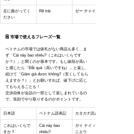
左に曲がってく
Rẽ trái
ゼー チャイ
ださい
🗒️ 市場で使えるフレーズ一覧
ベトナムの市場では値札がない商品も多く、ま
ず「Cái này bao nhiêu?（これはいくらです
か？）」と聞くのが基本です。もし値段が高い
と感じたら「Đắt quá（高いですね）」と返し、
続けて「Giảm giá được không?（安くしてもら
えますか？）」とお願いすれば、値下げに応じ
てもらえることも！
交渉自体が会話の一部として楽しまれているの
で、笑顔でやり取りするのがポイントです。
日本語
ベトナム語表記
カタカナ読み
これはいくらで
Cái này bao 
ガイ ナイ バオ 
すか？
nhiêu?
ニエウ