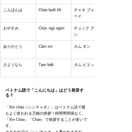
こんばんは
Chào buổi tối
チャオ ブォイ ト
ーイ
おやすみ
Chúc ngủ ngon
チュック グー ゴ
ン
ありがとう
Cảm ơn
カム オン
さようなら
Tạm biệt
タム ビエット
ベトナム語で「こんにちは」はどう発音す
る？
「Xin chào（シンチャオ）」はベトナム語で最
もよく使われる万能の挨拶！時間帯関係なく、
「Xin Chao」「Chao」で挨拶することが多いで
す。
カタカナでは「シンチャオ」と書かれますが、