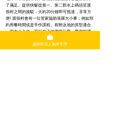
了滿足。提供快艇從第一、第二郡水上碼頭至渡
假村之間的接駁，大約20分鐘即可抵達，非常方
便! 渡假村會有一位管家協助張羅大小事，例如預
約用餐時間或是手作課程。有附泳池的房型適合
一家大小入住，可以在泳池盡情玩耍。度假村裡
就像是一座蓊蓊鬱鬱的公園，充滿生機與自然美
越南限定人氣伴手禮
景。
參考房價: 
Garden View Suite 
VND 4,502,258.75(雙人房含早餐)
官網 
https://anlam.com/saigon-river/our-retreat/