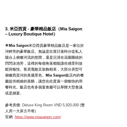
3. 
米亞西貢 - 豪華精品飯店
（Mia Saigon 
– Luxury Boutique Hotel）
🌟
Mia Saigon
米亞西貢豪華精品飯店是一家位於
河畔旁的豪華飯店。無論是欣賞日落時分從私人
陽台上俯瞰河流的悠閒，還是沉浸在花園圍繞的
閃閃泳池旁，這裡的每個角落都能讓你感受到放
鬆與愉悅。客房寬敞且裝飾精美，大部分房型可
俯瞰西貢河的美麗景色。
Mia Saigon
飯店內的餐
廳提供精緻的菜餚，讓您在此度過一個愉快的用
餐時光。飯店也有多個宴會廳可以舉辦大型會議
或是婚宴。
參考房價: 
Deluxe King Room 
VND 5,920,000 (
雙
人房一大床
含早餐)
官網: 
https://www.miasaigon.com/