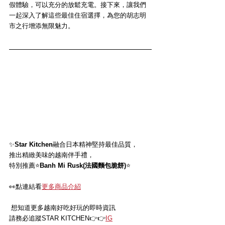
假體驗，可以充分的放鬆充電。接下來，讓我們
一起深入了解這些最佳住宿選擇，為您的胡志明
市之行增添無限魅力。
✨
Star Kitchen
融合日本精神堅持最佳品質，
推出精緻美味的越南伴手禮，
特別推薦
⭐️
Banh Mi Rusk(法國麵包脆餅)
⭐️
👀
點連結看
更多商品介紹
 想知道更多越南好吃好玩的即時資訊
請務必追蹤STAR KITCHEN👉👉
IG