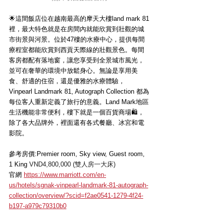
🌟這間飯店位在越南最高的摩天大樓land mark 81
裡，最大特色就是在房間內就能欣賞到壯觀的城
市街景與河景。位於47樓的水療中心，提供每間
療程室都能欣賞到西貢天際線的壯觀景色。每間
客房都配有落地窗，讓您享受到全景城市風光，
並可在奢華的環境中放鬆身心。無論是享用美
食、舒適的住宿，還是優雅的水療體驗，
Vinpearl Landmark 81, Autograph Collection 都為
每位客人重新定義了旅行的意義。Land Mark地區
生活機能非常便利，樓下就是一個百貨商場🛍️，
除了各大品牌外，裡面還有各式餐廳、冰宮和電
影院。
參考房價:Premier room, Sky view, Guest room, 
1 King 
VND4,800,000 (雙人房一大床)
官網 
https://www.marriott.com/en-
us/hotels/sgnak-vinpearl-landmark-81-autograph-
collection/overview/?scid=f2ae0541-1279-4f24-
b197-a979c79310b0