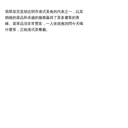
翡翠皇宮是胡志明市港式美食的代表之一，以其
精緻的菜品和卓越的服務贏得了眾多饕客的青
睞。菜單品項非常豐富，一入坐就會詢問今天喝
什麼茶，正統港式茶餐廳。