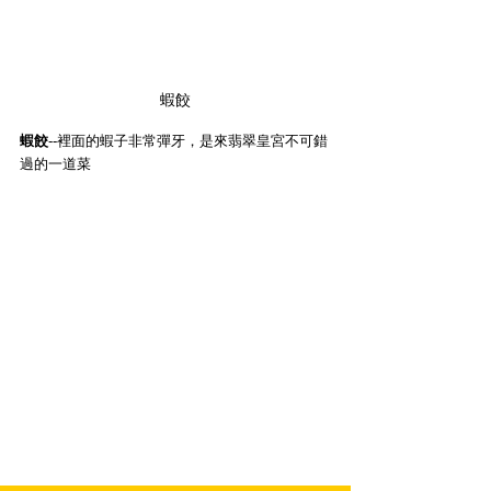
蝦餃
蝦餃
--裡面的蝦子非常彈牙，是來翡翠皇宮不可錯
過的一道菜