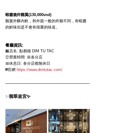
蝦醬脆炸雞翼(130,000vnd)
雞翼外酥內軟，和外面一般的炸雞不同，有蝦醬
的鮮味但是不會有很重的味道。
餐廳資訊:
🏪店名: 點都德 DIM TU TAC
⏰營業時間: 依各分店
📅休息日: 各分店都無休日
🌐官網 
https://www.dimtutac.com/
✨
翡翠皇宮✨