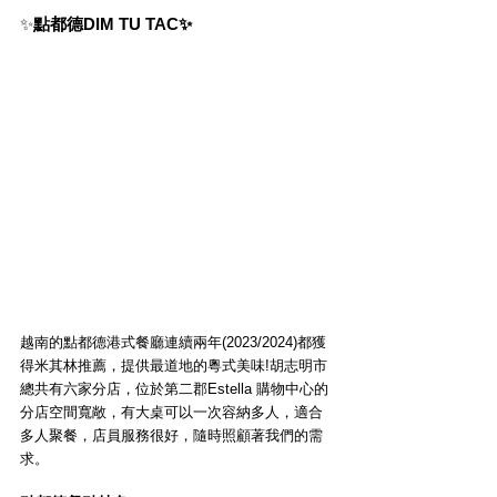
✨
點都德DIM TU TAC✨
越南的點都德港式餐廳連續兩年(2023/2024)都獲
得米其林推薦，提供最道地的粵式美味!胡志明市
總共有六家分店，位於第二郡Estella 購物中心的
分店空間寬敞，有大桌可以一次容納多人，適合
多人聚餐，店員服務很好，隨時照顧著我們的需
求。