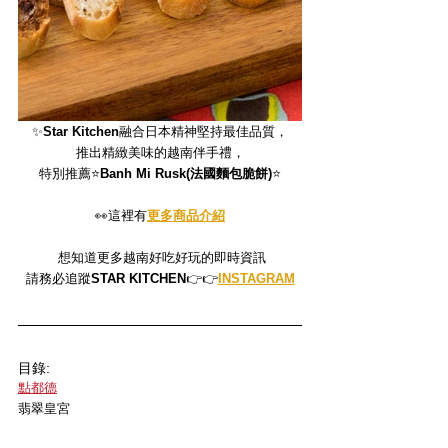
✨
Star Kitchen
融合日本精神堅持最佳品質，
推出精緻美味的越南伴手禮，
特別推薦⭐️
Banh Mi Rusk(法國麵包脆餅)
⭐️
👀這裡有
更多商品介紹
 想知道更多越南好吃好玩的即時資訊
請務必追蹤
STAR KITCHEN
👉👉
INSTAGRAM
目錄:
點都德
翡翠皇宮