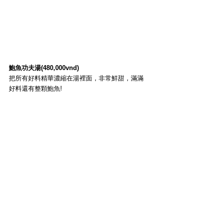
鮑魚功夫湯(480,000vnd)
把所有好料精華濃縮在湯裡面，非常鮮甜，滿滿
好料還有整顆鮑魚!