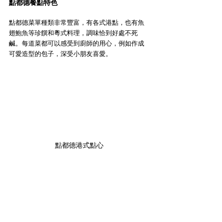
點都德餐點特色
點都德菜單種類非常豐富，有各式港點，也有魚
翅鮑魚等珍饌和粵式料理，調味恰到好處不死
鹹。每道菜都可以感受到廚師的用心，例如作成
可愛造型的包子，深受小朋友喜愛。
點都德港式點心