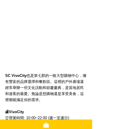
SC VivoCity
也是第七郡的一個大型購物中心，擁
有豐富的品牌選擇和餐飲區。這裡的戶外廣場還
經常舉辦一些文化活動和節慶慶典，是當地居民
和遊客的最愛。無論是想購物還是享受美食，這
裡都能滿足你的需求。
🏬
VivoCity
⏰營業時間: 10:00~22:00 (週一至週日)
📅休息日: 無