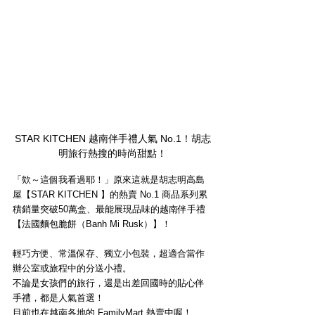
STAR KITCHEN 越南伴手禮人氣 No.1！胡志
明旅行熱搜的時尚甜點！
「欸～這個我看過耶！」原來這就是胡志明高島
屋【STAR KITCHEN 】的熱賣 No.1 商品系列累
積銷量突破50萬盒、最能展現品味的越南伴手禮
【法國麵包脆餅（Banh Mi Rusk）】！
輕巧方便、常溫保存、獨立小包裝，超適合當作
辦公室或旅程中的分送小禮。
不論是女孩們的旅行，還是出差回國時的貼心伴
手禮，都是人氣首選！
目前也在越南各地的 FamilyMart 熱賣中喔！