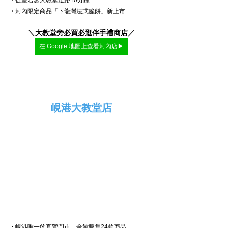
・
河內限定商品「下龍灣法式脆餅」新上市
＼
大教堂旁必買必逛伴手禮商店
／
在 Google 地圖上查看河內店▶
峴港大教堂店
・
峴港
唯一的直營門市，全館販售24款商品