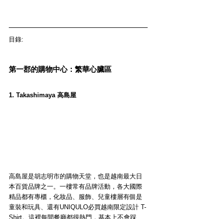
目錄:
第一郡的購物中心：繁華心臟區
1. Takashimaya 高島屋
高島屋是胡志明市的購物天堂，也是越南最大日
本百貨品牌之一。一樓常有品牌活動，各大國際
精品都有專櫃，化妝品、服飾、兒童樓層有個是
童裝和玩具、還有UNIQULO必買越南限定設計 T-
Shirt。這裡每間餐廳都很熱門，基本上不會踩