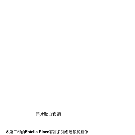
照片取自官網
🌟第二郡的
Estella Place
有許多知名連鎖餐廳像