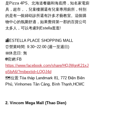
是Pizza 4PS、北海道餐廳和海底撈，知名家電廚
具，超市，，兒童樓層還有兒童專用廁所，特別
的是有一個婦幼診所還有許多才藝教室。這個購
物中心的氛圍舒適，如果覺得第一郡的百貨公司
太多人，可以考慮到Estella逛逛!
🏬ESTELLA PLACE SHOPPING MALL
⏰營業時間: 9:30~22:00 (週一至週日)
📅休息日: 無
🌐官網
:FB 
https://www.facebook.com/share/HQJMgnK21xJ
qSbA6/?mibextid=LQQJ4d
🗺位置
:
Tòa tháp Landmark 81, 772 Điện Biên 
Phủ, Vinhomes Tân Cảng, Bình Thạnh,HCMC
2. Vincom Mega Mall (Thao Dien)