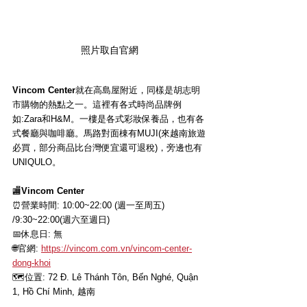
照片取自官網
Vincom Center
就在高島屋附近，同樣是胡志明
市購物的熱點之一。這裡有各式時尚品牌例
如:Zara和H&M。一樓是各式彩妝保養品，也有各
式餐廳與咖啡廳。馬路對面棟有MUJI(來越南旅遊
必買，部分商品比台灣便宜還可退稅)，旁邊也有
UNIQULO。
🏬
Vincom Center
⏰營業時間: 10:00~22:00 (週一至周五) 
/9:30~22:00(週六至週日)
📅休息日: 無
🌐官網
: 
https://vincom.com.vn/vincom-center-
dong-khoi
🗺位置
: 
72 Đ. Lê Thánh Tôn, Bến Nghé, Quận 
1, Hồ Chí Minh, 越南