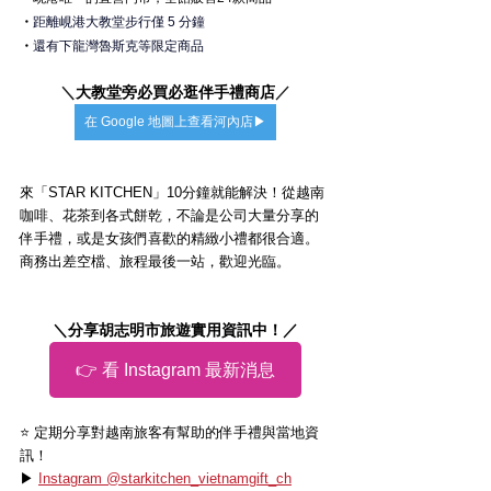
・
距離峴港大教堂步行僅 5 分鐘
・
還有下龍灣魯斯克等限定商品
＼
大教堂旁必買必逛伴手禮商店
／
在 Google 地圖上查看河內店▶
來「STAR KITCHEN」10分鐘就能解決！從越南
咖啡、花茶到各式餅乾，不論是公司大量分享的
伴手禮，或是女孩們喜歡的精緻小禮都很合適。
商務出差空檔、旅程最後一站，歡迎光臨。
＼分享胡志明市旅遊實用資訊中！／
👉 看 Instagram 最新消息
⭐️ 定期分享對越南旅客有幫助的伴手禮與當地資
訊！
▶ 
Instagram @starkitchen_vietnamgift_ch