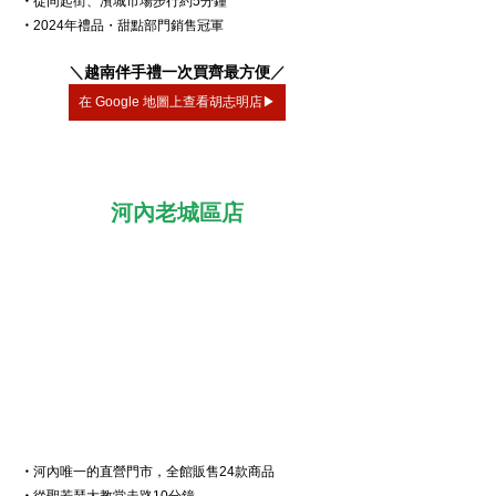
・
從同起街、濱城市場步行約5分鐘
・
2024年禮品・甜點部門銷售冠軍
＼
越南伴手禮一次買齊最方便
／
在 Google 地圖上查看胡志明店▶
河內老城區店
・
河內唯一的直營門市，全館販售24款商品
・
從聖若瑟大教堂走路10分鐘