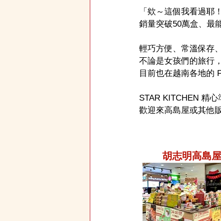
「欸～這個我看過耶！」
銷量突破50萬盒、最能
輕巧方便、常溫保存
不論是女孩們的旅行
目前也在越南各地的 Fam
STAR KITCHE
歡迎來高島屋或其他
胡志明高島