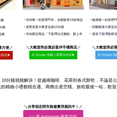
・
河內唯一的直營門市，全館販售24款商品
・
峴港
唯一的直營門
二樓
・
從聖若瑟大教堂走路10分鐘
・
距離峴港大教堂步行
分鐘
・
河內限定商品「下龍灣法式脆餅」新上市
・
還有下龍灣魯斯
冠軍
＼
大教堂旁必買必逛伴手禮商店
／
＼
大教堂旁必
最方便
／
在 Google 地圖上查看河內店▶
在 Googl
胡志明店▶
HEN」10分鐘就能解決！從越南咖啡、花茶到各式餅乾，不論
歡的精緻小禮都很合適。商務出差空檔、旅程最後一站，歡迎
＼分享胡志明市旅遊實用資訊中！／
👉 看 Instagram 最新消息