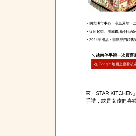
・
胡志明市中心・高島屋地下
・
從同起街、濱城市場步行約5
・
2024年禮品・甜點部門銷售
＼
越南伴手禮一次買齊
在 Google 地圖上查看
來「STAR KITC
手禮，或是女孩們喜