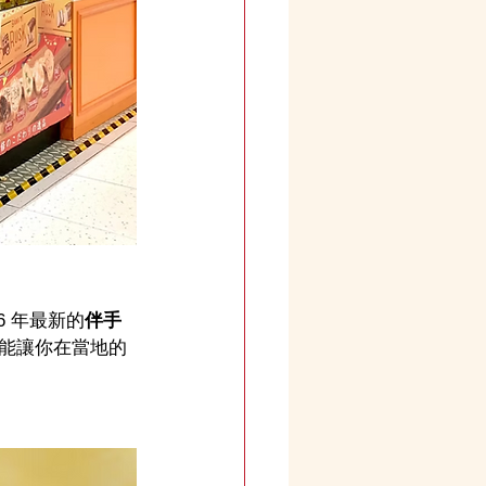
 年最新的
伴手
能讓你在當地的
】