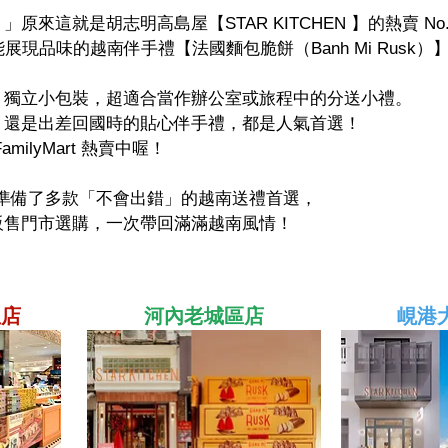
原來這就是胡志明高島屋【STAR KITCHEN 】的熱賣 No
展現品味的越南伴手禮【法國麵包脆餅（Banh Mi Rusk）
、獨立小包裝，超適合當作辦公室或旅程中的分送小禮。
，還是出差回國時的貼心伴手禮，都是人氣首選！
ilyMart 熱賣中喔！
N 精心準備了多款「不會出錯」的越南送禮首選，
販售門市選購，一次帶回滿滿越南風情！
屋店
河內老城區店
峴港