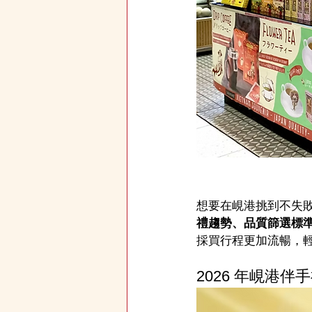
想要在峴港挑到不失敗
禮趨勢、品質篩選標
採買行程更加流暢，
2026 年峴港