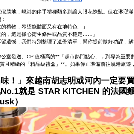
渡假勝地，峴港的伴手禮種類多到讓人眼花撩亂。但在琳瑯滿
問：
友的禮物，希望能體面又有在地特色。」
吃的，總是擔心衛生條件或品質不穩定……」
不留遺憾，我們特別整理了這份清單，幫你提前做好功課，解
公室發送、CP 值極高的**「超市熱門點心」
，
到專為重要對
n 這樣高品質且精緻的「精品級禮盒」**。如果你正準備前往峴港旅
品味！」來越南胡志明或河內一定要
o.1就是 STAR KITCHEN 的法
Rusk）