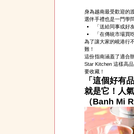
身為越南最受歡迎的
選伴手禮也是一門學
「送給同事或好
「在傳統市場買
為了讓大家的峴港行
難！
這份指南涵蓋了適合辦
Star Kitche
要收藏！
「這個好有
就是它！人氣N
（Banh Mi 