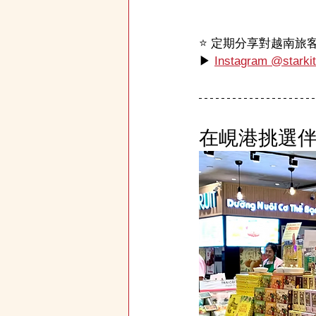
⭐️ 定期分享對越南
▶ 
Instagram @starki
在峴港挑選