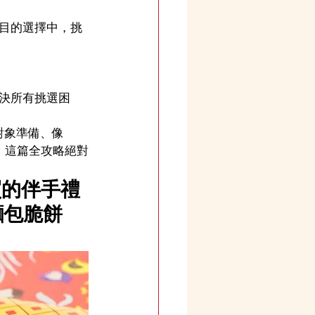
目的選擇中，挑
決所有挑選困
象準備、像 
遊，這篇全攻略絕對
買的伴手禮
國麵包脆餅