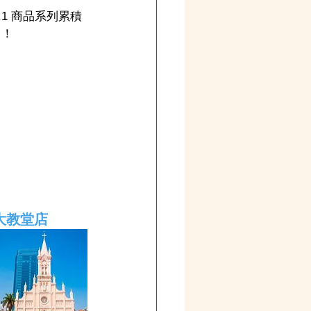
.1 商品系列累積
】！
大教堂店