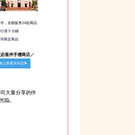
市，全館販售24款商品
僅 5 分鐘
克等限定商品
買必逛伴手禮商店
／
e 地圖上查看河內店▶
是公司大量分享的伴
光臨。