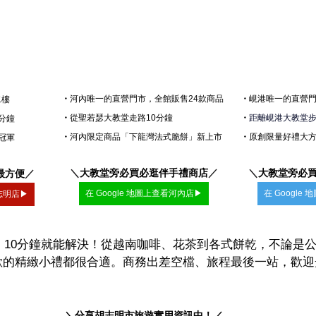
・
河內唯一的直營門市，全館販售24款商品
・
峴港
唯一的直營門
二樓
・
從聖若瑟大教堂走路10分鐘
・
距離峴港大教堂步行
分鐘
・
河內限定商品「下龍灣法式脆餅」新上市
・
原創限量好禮大
冠軍
＼
大教堂旁必買必逛伴手禮商店
／
＼
大教堂旁必
最方便
／
在 Google 地圖上查看河內店▶
在 Googl
胡志明店▶
HEN」10分鐘就能解決！從越南咖啡、花茶到各式餅乾，不論
歡的精緻小禮都很合適。商務出差空檔、旅程最後一站，歡迎
＼分享胡志明市旅遊實用資訊中！／