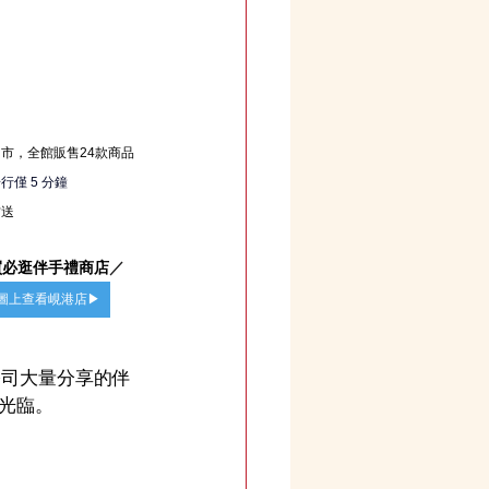
市，全館販售24款商品
僅 5 分鐘
方送
買必逛伴手禮商店
／
e 地圖上查看峴港店▶
是公司大量分享的伴
光臨。