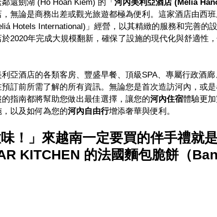
湖 (Hồ Hoàn Kiếm) 的「
河內美利亞酒店 (Meliá Hano
店，無論是商務出差或觀光旅遊都極為便利。這家酒店由西班
iá Hotels International)」經營，以其精緻的服務和完
於2020年完成大規模翻新，確保了設施的現代化與舒適性，使
利亞酒店的各類客房、豐盛早餐、頂級SPA、專屬行政酒廊
在預訂前所需了解的所有資訊。無論您是首次造訪河內，或是
盡的指南都將幫助您做出最佳選擇，讓您的
河內住宿
體驗更加
施，以及如何為您的
河內自由行
增添奢華與便利。
緻
味！」來越南一定要買的伴手禮就
TAR KITCHEN 的法國麵包脆餅（Banh