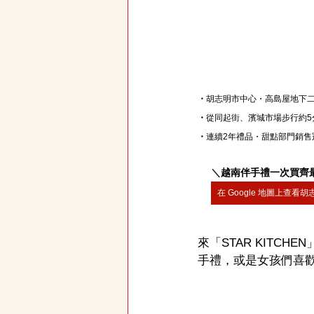
・
胡志明市中心・高島屋地下
・
從同起街、濱城市場步行約5
・
連續2年禮品・甜點部門銷售
＼
越南伴手禮一次買齊
在 Google 地圖上查看
來「STAR KITC
手禮，或是女孩們喜