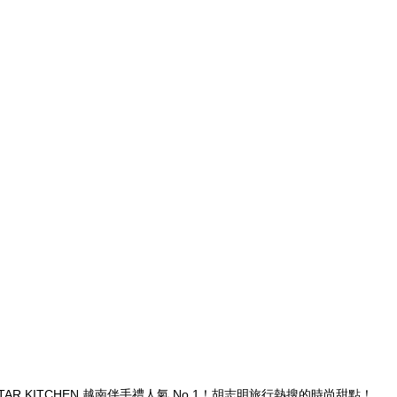
TAR KITCHEN 越南伴手禮人氣 No.1！胡志明旅行熱搜的時尚甜點！