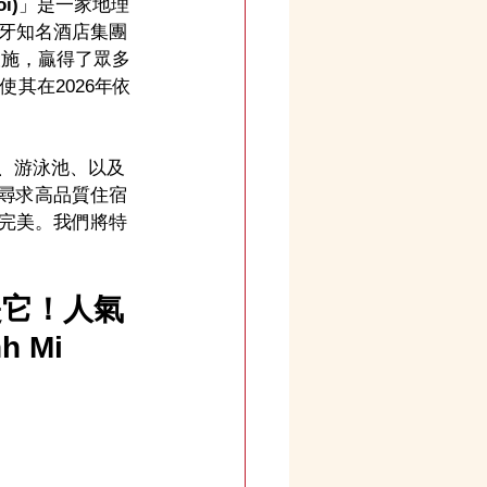
i)
」是一家地理
牙知名酒店集團
善的設施，贏得了眾多
其在2026年依
、游泳池、以及
尋求高品質住宿
完美。我們將特
是它！人氣
 Mi 