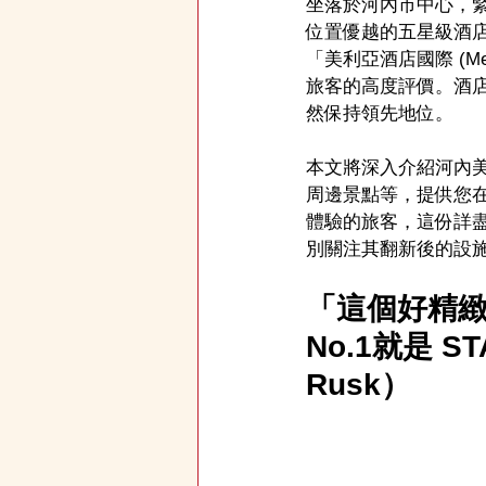
坐落於河內市中心，緊鄰還劍
位置優越的五星級酒
「美利亞酒店國際 (Mel
旅客的高度評價。酒店
然保持領先地位。
本文將深入介紹河內美
周邊景點等，提供您
體驗的旅客，這份詳
別關注其翻新後的設
「這個好
精
No.1就是 S
Rusk）