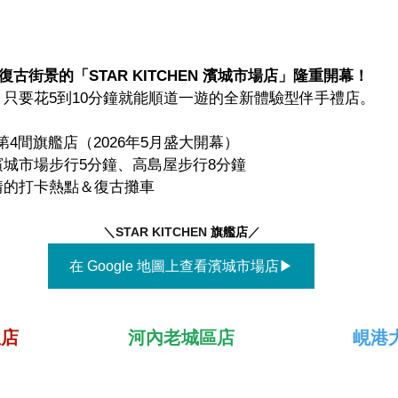
復古街景的「STAR KITCHEN 濱城市場店」隆重開幕！
只要花5到10分鐘就能順道一遊的全新體驗型伴手禮店。
EN 第4間旗艦店（2026年5月盛大開幕）
城市場步行5分鐘、高島屋步行8分鐘
情的打卡熱點＆復古攤車
＼STAR KITCHEN 
旗艦店
／
在 Google 地圖上查看濱城市場店▶
屋店
河內老城區店
峴港