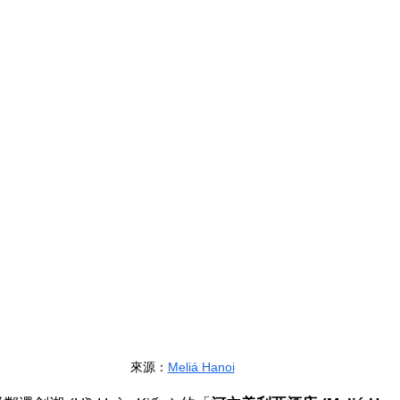
來源
：
Meliá Hanoi