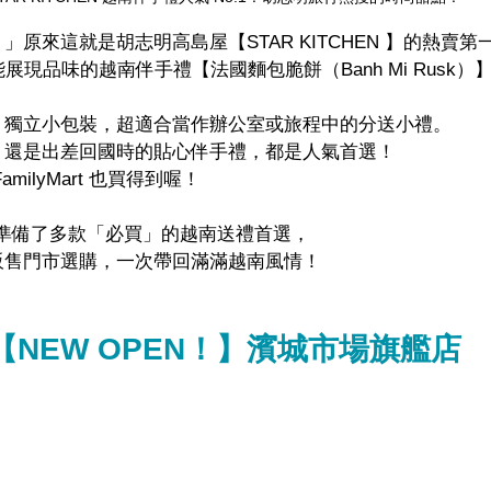
原來這就是胡志明高島屋【STAR KITCHEN 】的熱賣
展現品味的越南伴手禮【法國麵包脆餅（Banh Mi Rusk）
、獨立小包裝，超適合當作辦公室或旅程中的分送小禮。
，還是出差回國時的貼心伴手禮，都是人氣首選！
lyMart 
也買得到
喔！
精心準備了多款「
必買
」的越南送禮首選，
販售門市選購，一次帶回滿滿越南風情！
【NEW OPEN！】
濱城市場旗艦店