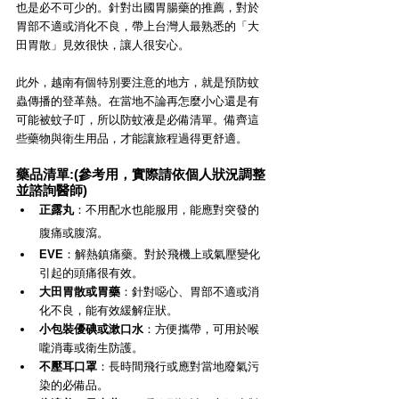
也是必不可少的。針對出國胃腸藥的推薦，對於
胃部不適或消化不良，帶上台灣人最熟悉的「大
田胃散」見效很快，讓人很安心。
此外，越南有個特別要注意的地方，就是預防蚊
蟲傳播的登革熱。在當地不論再怎麼小心還是有
可能被蚊子叮，所以防蚊液是必備清單。備齊這
些藥物與衛生用品，才能讓旅程過得更舒適。
藥品清單:(參考用，實際請依個人狀況調整
並諮詢醫師)
正露丸
：不用配水也能服用，能應對突發的
腹痛或腹瀉。
EVE
：解熱鎮痛藥。對於飛機上或氣壓變化
引起的頭痛很有效。
大田胃散或胃藥
：針對噁心、胃部不適或消
化不良，能有效緩解症狀。
小包裝優碘或漱口水
：方便攜帶，可用於喉
嚨消毒或衛生防護。
不壓耳口罩
：長時間飛行或應對當地廢氣污
染的必備品。