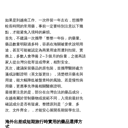
如果是到越南工作、一次停留一年左右，想攜帶
較長時間的常用藥，事前一定要特別注意以下幾
點，才能避免入境時的麻煩。
首先，不建議一次攜帶「整整一年份」的藥量。
藥品數量明顯過多時，容易在海關被要求說明用
途，甚至可能被認定為商業用途而遭到扣留。實
務上，多數人會準備 2～3 個月的份量，之後再請
家人從台灣分批寄送或帶來，相對安全。
其次，建議保留藥品的原包裝，並攜帶醫師處方
箋或診斷證明（英文版更佳），清楚標示藥名與
用途，能大幅降低被盤查時的風險。若是慢性病
用藥，更應事先準備相關醫療證明。
最後要注意的是，部分在台灣合法的藥品成分，
在越南屬於管制藥物或規範不同，入境前最好先
確認成分是否有疑慮。整體原則是「少量、多
次、文件齊全」，才能安心展開長期留學生活。
海外出差或短期旅行時實用的藥品選擇方
式