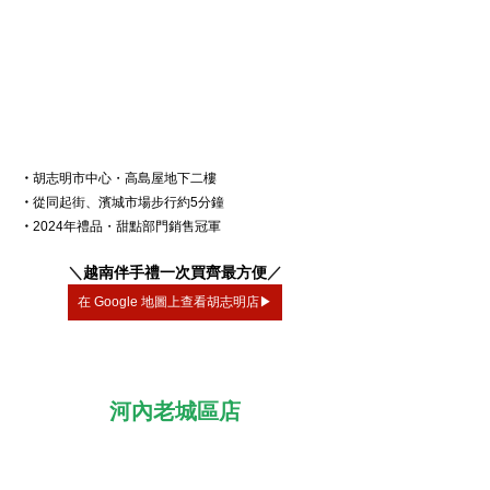
・
胡志明市中心・高島屋地下二樓
・
從同起街、濱城市場步行約5分鐘
・
2024年禮品・甜點部門銷售冠軍
＼
越南伴手禮一次買齊最方便
／
在 Google 地圖上查看胡志明店▶
河內老城區店