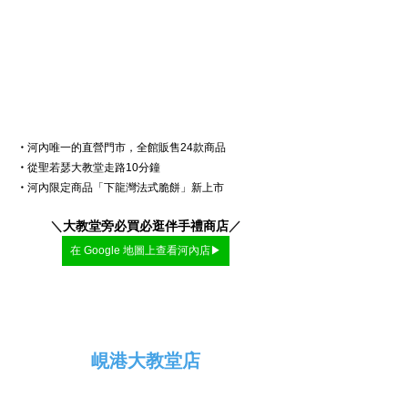
・
河內唯一的直營門市，全館販售24款商品
・
從聖若瑟大教堂走路10分鐘
・
河內限定商品「下龍灣法式脆餅」新上市
＼
大教堂旁必買必逛伴手禮商店
／
在 Google 地圖上查看河內店▶
峴港大教堂店