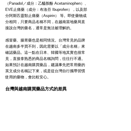
（Panadol／成分：乙醯胺酚 Acetaminophen）、
EVE止痛藥（成分：布洛芬 Ibuprofen），以及部
分阿斯匹靈類止痛藥（Aspirin） 等。即使藥物成
分相同，只要商品名稱不同，在越南當地藥局直
接說台灣的藥名，通常是無法被理解的。
感冒藥、腸胃藥也是相同情況。台灣常見的品牌
在越南多半買不到，因此需要以「成分名稱」來
確認藥品。這一點在日本、韓國等地其實也很常
見，直接拿熟悉的商品名稱詢問，往往行不通。
如果預計在越南購買藥品，建議事先把常用藥的
英文成分名稱記下來，或是從台灣自行攜帶習慣
使用的藥物，會比較安心。
台灣與越南購買藥品方式的差異