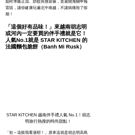
如何準備止瀉、防蚊與感冒藥，並避開海關申報
雷區，讓你健康玩遍北中南越，不讓病痛毀了假
期！
「這個好有品味！」來越南胡志明
或河內一定要買的伴手禮就是它！
人氣No.1就是 STAR KITCHEN 的
法國麵包脆餅（Banh Mi Rusk）
STAR KITCHEN 越南伴手禮人氣 No.1！胡志
明旅行熱搜的時尚甜點！
「欸～這個我看過耶！」原來這就是胡志明高島