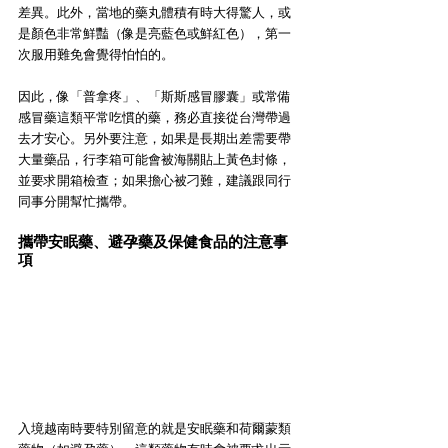
差異。此外，當地的藥丸體積有時大得驚人，或
是顏色非常鮮豔（像是亮藍色或鮮紅色），第一
次服用難免會覺得怕怕的。
因此，像「普拿疼」、「斯斯感冒膠囊」或常備
感冒藥這類平常吃慣的藥，務必直接從台灣帶過
去才安心。另外要注意，如果是長期出差需要帶
大量藥品，行李箱可能會被海關貼上黃色封條，
並要求開箱檢查；如果擔心被刁難，建議跟同行
同事分開幫忙攜帶。
攜帶安眠藥、避孕藥及保健食品的注意事
項
入境越南時要特別留意的就是安眠藥和荷爾蒙類