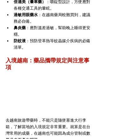
倍適美（暈車藥）
：嚼錠型設計，方便應對
各種交通工具的暈眩。
過敏用眼藥水
：在越南藥局較難買到，建議
務必自備。
鼻炎藥
：應對溫差過敏，幫助晚上睡得更安
穩。
防蚊液
：預防登革熱等蚊蟲媒介疾病的必備
清單。
入境越南：藥品攜帶規定與注意事
項
去越南旅遊帶藥時，不能只是隨便塞進大行李
箱，了解當地的入境規定非常重要。就算是在台
灣常用的成藥，在越南也可能因為成分管制或數