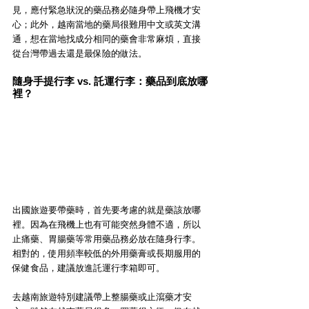
見，應付緊急狀況的藥品務必隨身帶上飛機才安
心；此外，越南當地的藥局很難用中文或英文溝
通，想在當地找成分相同的藥會非常麻煩，直接
從台灣帶過去還是最保險的做法。
隨身手提行李 vs. 託運行李：藥品到底放哪
裡？
出國旅遊要帶藥時，首先要考慮的就是藥該放哪
裡。因為在飛機上也有可能突然身體不適，所以
止痛藥、胃腸藥等常用藥品務必放在隨身行李。
相對的，使用頻率較低的外用藥膏或長期服用的
保健食品，建議放進託運行李箱即可。
去越南旅遊特別建議帶上整腸藥或止瀉藥才安