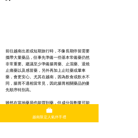
前往越南出差或短期旅行時，不像長期停留需要
攜帶大量藥品，但事先準備一些基本常備藥仍然
非常重要。建議至少準備腸胃藥、止瀉藥、退燒
止痛藥以及感冒藥，另外再加上止吐藥或暈車
藥，會更安心。尤其在越南，因為飲食或飲水不
同，腸胃不適相當常見，因此腸胃相關藥品的優
先順序特別高。
雖然在當地藥局也能買到藥，但成分與劑量可能
與台灣不同，第一次服用難免會讓人不安。即使
只是短期停留，仍建議從台灣帶上自己平時吃
越南限定人氣伴手禮
慣、確認適合自己的藥品最為保險。這一點在韓
國或台灣以外的國家旅行時也同樣適用，隨身攜
帶熟悉的常備藥，才能在旅途中遇到突發狀況時