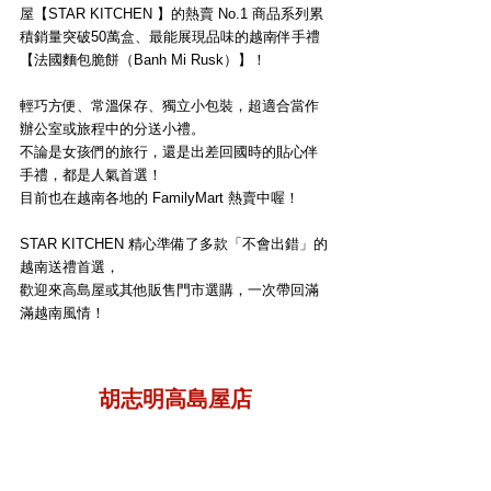
屋【STAR KITCHEN 】的熱賣 No.1 商品系列累
積銷量突破50萬盒、最能展現品味的越南伴手禮
【法國麵包脆餅（Banh Mi Rusk）】！
輕巧方便、常溫保存、獨立小包裝，超適合當作
辦公室或旅程中的分送小禮。
不論是女孩們的旅行，還是出差回國時的貼心伴
手禮，都是人氣首選！
目前也在越南各地的 FamilyMart 熱賣中喔！
STAR KITCHEN 精心準備了多款「不會出錯」的
越南送禮首選，
歡迎來高島屋或其他販售門市選購，一次帶回滿
滿越南風情！
胡志明高島屋店