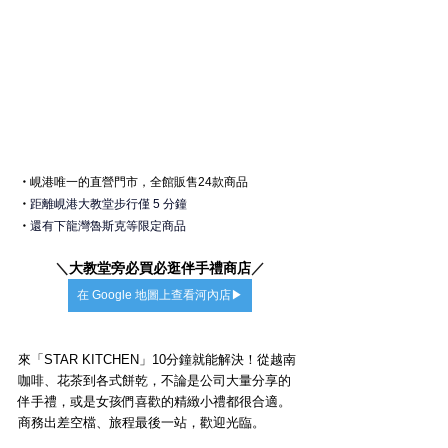
・
峴港
唯一的直營門市，全館販售24款商品
・
距離峴港大教堂步行僅 5 分鐘
・
還有下龍灣魯斯克等限定商品
＼
大教堂旁必買必逛伴手禮商店
／
在 Google 地圖上查看河內店▶
來「STAR KITCHEN」10分鐘就能解決！從越南
咖啡、花茶到各式餅乾，不論是公司大量分享的
伴手禮，或是女孩們喜歡的精緻小禮都很合適。
商務出差空檔、旅程最後一站，歡迎光臨。