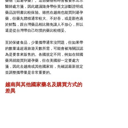
藥物（如避孕藥）。這類藥物有時會被要求出示
醫師處方箋，因此建議隨身帶份英文診斷證明或
藥品說明書比較保險。雖然在越南也能買到避孕
藥，但藥丸體積通常較大、不好吞，或是顏色過
於鮮豔，跟台灣藥品相比難免讓人不放心，所以
還是從台灣帶自己吃慣的藥比較穩妥。
至於保健食品，少量攜帶通常沒問題，但如果帶
的數量遠超過旅遊天數所需，可能會被海關誤認
為是要拿來販售的。各國規定不同，例如在韓國
藥局就能買到避孕藥，但在美國卻一定要處方
箋，因此去越南或其他國家前，先確認最新規定
並調整攜帶量是非常重要的。
越南與其他國家藥名及購買方式的
差異