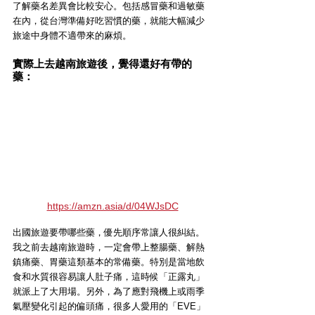
了解藥名差異會比較安心。包括感冒藥和過敏藥
在內，從台灣準備好吃習慣的藥，就能大幅減少
旅途中身體不適帶來的麻煩。
實際上去越南旅遊後，覺得還好有帶的
藥：
https://amzn.asia/d/04WJsDC
出國旅遊要帶哪些藥，優先順序常讓人很糾結。
我之前去越南旅遊時，一定會帶上整腸藥、解熱
鎮痛藥、胃藥這類基本的常備藥。特別是當地飲
食和水質很容易讓人肚子痛，這時候「正露丸」
就派上了大用場。另外，為了應對飛機上或雨季
氣壓變化引起的偏頭痛，很多人愛用的「EVE」