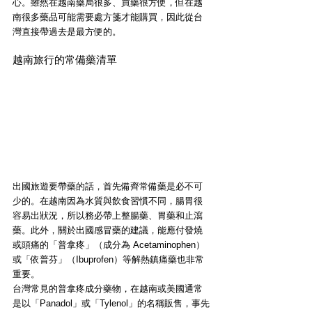
心。雖然在越南藥局很多、買藥很方便，但在越
南很多藥品可能需要處方箋才能購買，因此從台
灣直接帶過去是最方便的。
越南旅行的常備藥清單
出國旅遊要帶藥的話，首先備齊常備藥是必不可
少的。在越南因為水質與飲食習慣不同，腸胃很
容易出狀況，所以務必帶上整腸藥、胃藥和止瀉
藥。此外，關於出國感冒藥的建議，能應付發燒
或頭痛的「普拿疼」（成分為 Acetaminophen）
或「依普芬」（Ibuprofen）等解熱鎮痛藥也非常
重要。
台灣常見的普拿疼成分藥物，在越南或美國通常
是以「Panadol」或「Tylenol」的名稱販售，事先