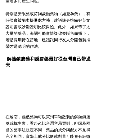
量過多而產生問題。
特別是安眠藥或荷爾蒙類藥物（如避孕藥），有
時候會被要求提供處方箋，建議隨身準備好英文
說明書或診斷證明比較保險。此外，如果帶了太
大量的藥品，海關可能會懷疑你要販售而攔下，
若是長期待在當地，建議跟同行友人分開包裝攜
帶才是聰明的作法。
解熱鎮痛藥和感冒藥最好從台灣自己帶過
去
在越南，雖然藥局可以買到單顆散裝的解熱鎮痛
藥或抗生素，看起來比台灣容易買到，但因為兩
國的藥事法規定不同，藥品的成分與配方不見得
完全相同，實際上成分比例或劑量可能會有細微