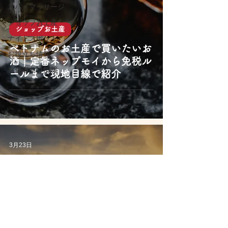
スパ・マッサージ
ショップお土産
ショップお土産
ナイトスポット
ベトナムのお土産で買いたいお
お役立ち情報
酒｜定番ネップモイから免税ル
在住者向け情報
ールまで現地目線で紹介
3月23日
ハノイ
【2026】ハノイ中心地観光完
全攻略ガイド！市内観光のモデ