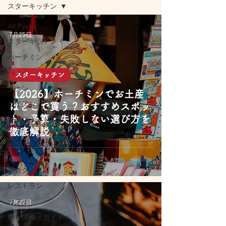
スターキッチン
All Posts
7月25日
スターキッチン
ホーチミン
ハノイ
スターキッチン
ダナン
【2026】ホーチミンでお土産
ホイアン
はどこで買う？おすすめスポッ
ト・予算・失敗しない選び方を
観光スポット・エ
リア
徹底解説
旅行アクティビテ
ィ
屋台グルメ
レストラン
カフェ
7月22日
旅行情報・ガイド