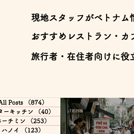
​現地スタッフがベトナム
​おすすめレストラン・カ
​旅行者・在住者向けに役
All Posts
（874）
874件の記事
ターキッチン
（40）
40件の記事
7月25日
ホーチミン
（253）
253件の記事
ハノイ
（123）
123件の記事