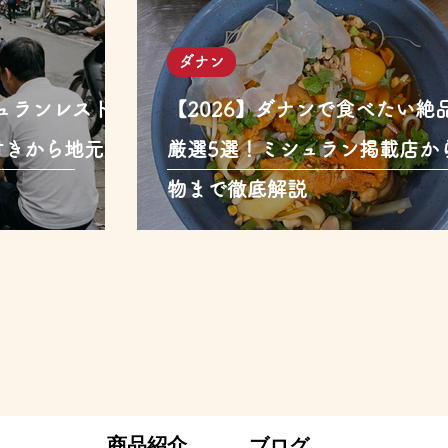
ダナン
シュランレストラ
【2026】ダナンで食べたい絶
付きから地元人
厳選5選！ミシュラン掲載店か
物まで徹底解説
商品紹介
ブログ