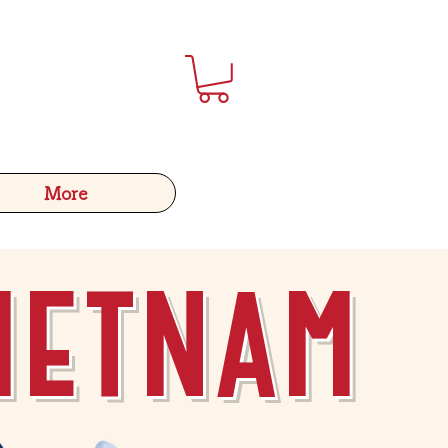
More
ietnam