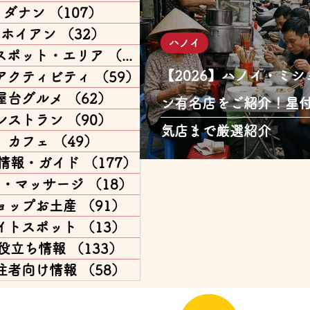
ダナン
（107）
107件の記事
ホイアン
（32）
32件の記事
ハノイ
スポット・エリア
（168）
168件の記事
【2026】ハノイ・ミ
アクティビティ
（59）
59件の記事
屋台グルメ
（62）
62件の記事
ン有名店をご紹介！星
レストラン
（90）
90件の記事
気店まで厳選紹介
カフェ
（49）
49件の記事
情報・ガイド
（177）
177件の記事
パ・マッサージ
（18）
18件の記事
ョップお土産
（91）
91件の記事
イトスポット
（13）
13件の記事
役立ち情報
（133）
133件の記事
住者向け情報
（58）
58件の記事