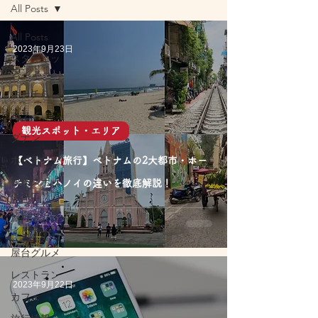
All Posts
All Posts
2023年9月23日
スターキッ
チン
ホーチミン
ハノイ
観光スポット・エリア
ダナン
ホイアン
【ベトナム旅行】ベトナムの2大都市・ホー
観光スポッ
チミンとハノイの違いを徹底解説！
ト・エリア
旅行アクテ
ィビティ
屋台グルメ
レストラン
2023年9月22日
カフェ