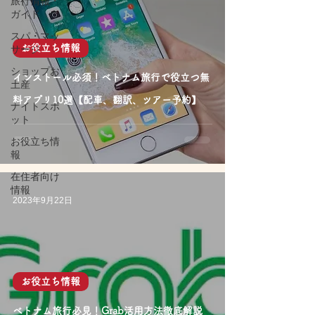
旅行情報・
ガイド
スパ・マッ
サージ
お役立ち情報
ショップお
インストール必須！ベトナム旅行で役立つ無
土産
料アプリ10選【配車、翻訳、ツアー予約】
ナイトスポ
ット
お役立ち情
報
在住者向け
情報
2023年9月22日
お役立ち情報
ベトナム旅行必見！Grab活用方法徹底解説