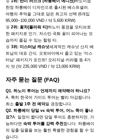
🥇 
1위: 반미 러스크 (하롱베이 에디션)
하노이점 
한정 하롱베이 디자인으로 출시된 베스트셀러.  
여행의 추억을 그대로 담은 최고의 선택 (6개입 
95,000~100,000 VND / 약 5,600 KRW)
🥈 
2위: 꽃차(플라워 티)
하노이 풍경을 모티브로 
한 패키지로 인기. 자스민·국화 꽃이 피어나는 모
습까지 즐길 수 있는 힐링 티.
🥉 
3위: 미스터남 캐슈넛
세계적인 캐슈넛 산지 베
트남의 대표 간식. 오토바이에서 졸고 있는 ‘미스
터남’ 패키지가 포인트! 오리지널·카라멜 등 4가
지 맛 (약 235,000 VND / 약 13,000 KRW)
자주 묻는 질문 (FAQ)
Q1. 하노이 투어는 언제까지 예약해야 하나요?
A. 특히 한국어 가이드 투어는 빨리 마감됩니다. 
최소 
출발 1주 전 예약
을 권장합니다.
Q2. 하롱베이 당일 vs 숙박 투어, 어느 쪽이 좋나
요?
A. 일정이 짧다면 당일 투어도 충분하지만, 가
능하다면 
숙박 투어를 강력 추천
합니다. 하롱베이
의 일출·일몰을 보는 훨씬 특별한 경험을 할 수 있
습니다.