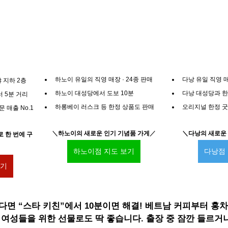
하노이 유일의 직영 매장 · 24종 판매
다낭 유일 직영 매
 지하 2층
하노이 대성당에서 도보 10분
다낭 대성당과 한
서 5분 거리
하롱베이 러스크 등 한정 상품도 판매
오리지널 한정 굿
문 매출 No.1
＼
하노이의 새로운 인기 기념품 가게
／
＼다낭의 새로운
 한 번에 구
하노이점 지도 보기
다낭점
보기
면 “스타 키친”에서 10분이면 해결! 베트남 커피부터 홍차
여성들을 위한 선물로도 딱 좋습니다. 출장 중 잠깐 들르거