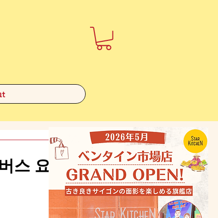
t
버스 요