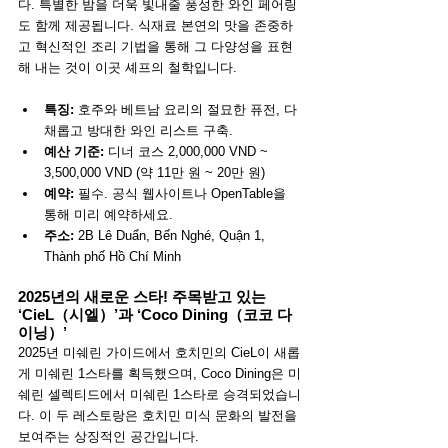
다. 특별한 밤을 더욱 빛내줄 풍성한 와인 페어링
도 함께 제공됩니다. 식재료 본연의 맛을 존중하
고 혁신적인 조리 기법을 통해 그 다양성을 표현
해 내는 것이 이곳 셰프의 철학입니다.
특징:
 호주와 베트남 요리의 절묘한 퓨전, 다
채롭고 방대한 와인 리스트 구축.
예산 기준:
 디너 코스 2,000,000 VND ~ 
3,500,000 VND (약 11만 원 ~ 20만 원)
예약:
 필수. 공식 웹사이트나 OpenTable을 
통해 미리 예약하세요.
주소:
 2B Lê Duẩn, Bến Nghé, Quận 1, 
Thành phố Hồ Chí Minh
2025년의 새로운 스타! 주목받고 있는 
‘CieL（시엘）’과 ‘Coco Dining（코코 다
이닝）’
2025년 미쉐린 가이드에서 호치민의 CieL이 새롭
게 미쉐린 1스타를 획득했으며, Coco Dining은 미
쉐린 셀렉티드에서 미쉐린 1스타로 승격되었습니
다. 이 두 레스토랑은 호치민 미식 문화의 발전을 
보여주는 상징적인 공간입니다.