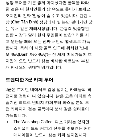
성당 투어를 기분 좋게 마치셨다면 골목을 따라 
한 걸음 더 현지인들의 삶 속으로 들어가 보세요. 
호치민의 진짜 '일상'이 숨 쉬고 있습니다. 탄딘 시
장 (Chợ Tân Định) 성당에서 몇 분만 걸어가면 닿
는 유서 깊은 재래시장입니다. 관광객 맞춤형인 
벤탄 시장과 달리 현지 주민들이 반찬거리를 사
고 원단을 떼러 오는 진짜 서민적 활력으로 가득
합니다. 특히 이 시장 골목 입구에 위치한 '반세
오 46A(Bánh Xèo 46A)'는 전 세계 미식가들이 호
치민에 오면 반드시 찾는 바삭한 베트남식 부침
개 반세오의 위대한 명가입니다.
트렌디한 3군 카페 투어
3군은 호치민 내에서도 감성 넘치는 카페들의 격
전지로 정평이 나 있습니다. 낡은 고층 아파트 속 
숨겨진 레트로 빈티지 카페부터 파스텔 톤의 모
던 카페까지 걷는 골목마다 보석 같은 쉼터들이 
가득합니다.
The Workshop Coffee: 다소 거리는 있지만 
스페셜티 드립 커피의 진수를 맛보려는 커피 
매니아들이 반드시 찾는 커피 성지입니다.