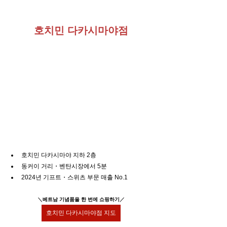
호치민 다카시마야점
호치민 다카시마야 지하 2층
동커이 거리・벤탄시장에서 5분
2024년 기프트・스위츠 부문 매출 No.1
＼
베트남 기념품을 한 번에 쇼핑하기
／
호치민 다카시마야점 지도