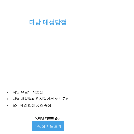
다낭 대성당점
다낭 유일의 직영점
다낭 대성당과 한시장에서 도보 7분
오리지널 한정 굿즈 증정
＼
다낭 기프트 숍
／
다낭점 지도 보기