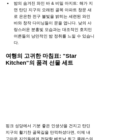
밤의 숨겨진 와인 바 & 비밀 아지트: 해가 지
면 탄딘 지구의 오래된 골목 아파트 창문 새
로 은은한 전구 불빛을 밝히는 세련된 와인 
바와 창작 다이닝들이 문을 엽니다. 낮의 사
랑스러운 분홍빛 모습과는 대조적인 호치민 
어른들의 낭만적인 밤 정취를 느낄 수 있습니
다.
여행의 고귀한 마침표: "Star 
Kitchen"의 품격 선물 세트
핑크 성당에서 기분 좋은 인생샷을 건지고 탄딘 
지구의 활기찬 골목길을 만끽하셨다면, 이제 내 
고마운 지인들에게 전달할 베트남 최고 클래스의 