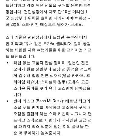
트렌디하고 격조 높은 선물을 구매할 완벽한 타이
밍입니다. 떤딘성당에서 차로 단 10분 거리인 1
군 심장부에 위치한 호치민 다카시마야 백화점 지
하 2층의 스타 키친 매장으로 넘어가 보세요.
스타 키친은 떤딘성당에서 느꼈던 '눈부신 디자
인 미학'과 '유서 깊은 오가닉 퀄리티'에 깊이 공감
하는 세련된 자유 여행가들을 위한 프리미엄 기프
트 브랜드입니다.
타협 없는 고품격 안심 퀄리티: 일본인 전문 
오너가 원료 선별부터 포장 전 공정을 정교하
게 감수해 웰빙 천연 식재료(명품 카카오, 프
리미엄 캐슈넛, 스페셜티 원두) 고유의 고급
스러운 풍미를 쿠키 속에 고스란히 담아냈습
니다.
반미 러스크 (Banh Mi Rusk): 베트남 최고의 
소울 푸드 반미를 바삭하고 고소하게 구워내 
오감을 즐겁게 하는 스타 키친의 시그니처 랜
드마크 스낵으로, 세련되게 디자인된 고급 선
물 패키지 박스 덕분에 받는 이의 품격을 한
층 더 우아하게 높여줍니다.