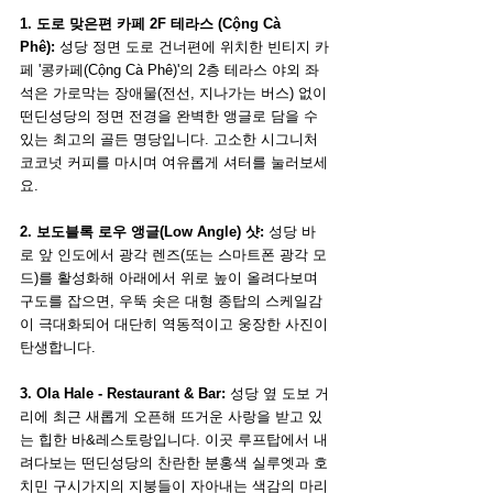
1. 도로 맞은편 카페 2F 테라스 (Cộng Cà 
Phê):
 성당 정면 도로 건너편에 위치한 빈티지 카
페 '콩카페(Cộng Cà Phê)'의 2층 테라스 야외 좌
석은 가로막는 장애물(전선, 지나가는 버스) 없이 
떤딘성당의 정면 전경을 완벽한 앵글로 담을 수 
있는 최고의 골든 명당입니다. 고소한 시그니처 
코코넛 커피를 마시며 여유롭게 셔터를 눌러보세
요.
2. 보도블록 로우 앵글(Low Angle) 샷:
 성당 바
로 앞 인도에서 광각 렌즈(또는 스마트폰 광각 모
드)를 활성화해 아래에서 위로 높이 올려다보며 
구도를 잡으면, 우뚝 솟은 대형 종탑의 스케일감
이 극대화되어 대단히 역동적이고 웅장한 사진이 
탄생합니다.
3. Ola Hale - Restaurant & Bar:
 성당 옆 도보 거
리에 최근 새롭게 오픈해 뜨거운 사랑을 받고 있
는 힙한 바&레스토랑입니다. 이곳 루프탑에서 내
려다보는 떤딘성당의 찬란한 분홍색 실루엣과 호
치민 구시가지의 지붕들이 자아내는 색감의 마리