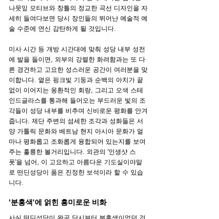
나뭇잎 모티브와 창틀의 정교한 곡선 디자인을 자
세히 들여다보면 당시 장인들의 뛰어난 예술적 예
술 수준에 연신 감탄하게 될 것입니다.
미사 시간 등 개방 시간대에 맞춰 성당 내부 성전
에 발을 들이면, 외부의 강렬한 화려함과는 또 다
른 경건하고 고요한 성스러운 공간이 여러분을 맞
이합니다. 옅은 핑크빛 기둥과 순백의 아치가 끝
없이 이어지는 몽환적인 회랑, 그리고 오색 스테
인드글라스를 통과해 들어오는 부드러운 빛의 조
각들이 성당 내부를 비추며 신비로운 평화를 안겨
줍니다. 제단 주변의 섬세한 조각과 성화들은 서
양 가톨릭 문화와 베트남 현지 아시아 문화가 얼
마나 평화롭고 조화롭게 융합되어 있는지를 보여
주는 훌륭한 볼거리입니다. 외관의 '인생샷 스
폿'을 넘어, 이 고요하고 아름다운 기도실이야말
로 떤딘성당이 품은 진정한 보석이라 할 수 있습
니다.
'분홍색'에 얽힌 흥미로운 비화
사실 떤딘성당이 완공 당시부터 분홍색이었던 것