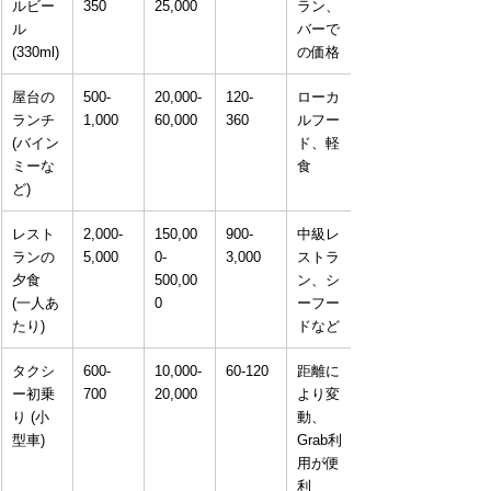
ルビー
350
25,000
ラン、
ル 
バーで
(330ml)
の価格
屋台の
500-
20,000-
120-
ローカ
ランチ 
1,000
60,000
360
ルフー
(バイン
ド、軽
ミーな
食
ど)
レスト
2,000-
150,00
900-
中級レ
ランの
5,000
0-
3,000
ストラ
夕食 
500,00
ン、シ
(一人あ
0
ーフー
たり)
ドなど
タクシ
600-
10,000-
60-120
距離に
ー初乗
700
20,000
より変
り (小
動、
型車)
Grab利
用が便
利