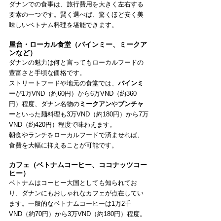
ダナンでの食事は、旅行費用を大きく左右する
要素の一つです。賢く選べば、驚くほど安く美
味しいベトナム料理を堪能できます。
屋台・ローカル食堂（バインミー、ミークア
ンなど）
ダナンの魅力は何と言ってもローカルフードの
豊富さと手頃な価格です。
ストリートフードや地元の食堂では、
バインミ
ー
が1万VND（約60円）から6万VND（約360
円）程度、ダナン名物の
ミークアン
や
ブンチャ
ー
といった麺料理も3万VND（約180円）から7万
VND（約420円）程度で味わえます。
朝食やランチをローカルフードで済ませれば、
食費を大幅に抑えることが可能です。
カフェ（ベトナムコーヒー、ココナッツコー
ヒー）
ベトナムはコーヒー大国としても知られてお
り、ダナンにもおしゃれなカフェが点在してい
ます。一般的なベトナムコーヒーは1万2千
VND（約70円）から3万VND（約180円）程度。