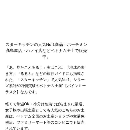
スターキッチンの人気No.1商品！ホーチミン
髙島屋店・ハノイ店などベトナム全土で販売
中。
「あ、見たことある！」実はこれ、『地球の歩
き方』『るるぶ』などの旅行ガイドにも掲載さ
れた、「スターキッチン」で人気No.1、シリー
ズ累計50万個突破のベトナム土産”【バインミー
ラスク】なんです。
軽くて常温OK・小分け包装でばらまきに最適。
女子旅や出張土産としても人気のこちらのお土
産は、ベトナム全国のお土産ショップや空港免
税店、ファミリーマート等のコンビニでも販売
されています。