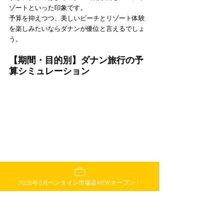
ゾートといった印象です。
予算を抑えつつ、美しいビーチとリゾート体験
を楽しみたいならダナンが優位と言えるでしょ
う。
【期間・目的別】ダナン旅行の予
算シミュレーション
出典: 
O-DAN
2026年5月ベンタイン市場店NEWオープン！
ダナン旅行の予算は、滞在期間や旅行の目的、
スタイルによって大きく変動します。ここで
は、いくつかのパターンで予算をシミュレーシ
ョンしてみましょう。