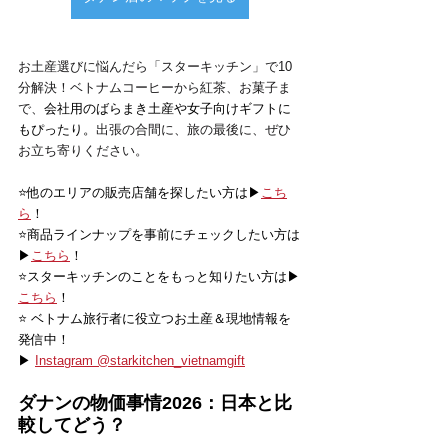
お土産選びに悩んだら「スターキッチン」で10
分解決！ベトナムコーヒーから紅茶、お菓子ま
で、
会社用のばらまき土産や女子向けギフトに
もぴったり。
出張の合間に、旅の最後に、ぜひ
お立ち寄りください。
⭐️他のエリアの販売店舗を探したい方は▶
こち
ら
！
⭐️商品ラインナップを事前にチェックしたい方は
▶
こちら
！
⭐️スターキッチンのことをもっと知りたい方は▶
こちら
！
⭐️ ベトナム旅行者に役立つお土産＆現地情報を
発信中！
▶ 
Instagram @starkitchen_vietnamgift
ダナンの物価事情2026：日本と比
較してどう？