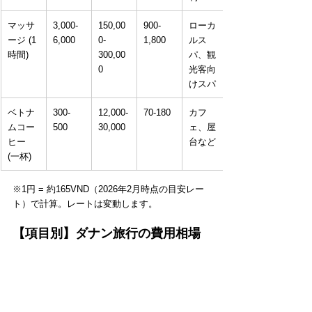
マッサ
3,000-
150,00
900-
ローカ
ージ (1
6,000
0-
1,800
ルス
時間)
300,00
パ、観
0
光客向
けスパ
ベトナ
300-
12,000-
70-180
カフ
ムコー
500
30,000
ェ、屋
ヒー 
台など
(一杯)
※1円 = 約165VND（2026年2月時点の目安レー
ト）で計算。レートは変動します。
【項目別】ダナン旅行の費用相場