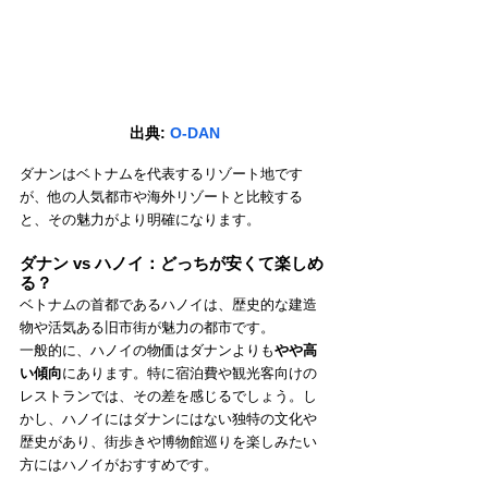
出典: 
O-DAN
ダナンはベトナムを代表するリゾート地です
が、他の人気都市や海外リゾートと比較する
と、その魅力がより明確になります。
ダナン vs ハノイ：どっちが安くて楽しめ
る？
ベトナムの首都であるハノイは、歴史的な建造
物や活気ある旧市街が魅力の都市です。
一般的に、ハノイの物価はダナンよりも
やや高
い傾向
にあります。特に宿泊費や観光客向けの
レストランでは、その差を感じるでしょう。し
かし、ハノイにはダナンにはない独特の文化や
歴史があり、街歩きや博物館巡りを楽しみたい
方にはハノイがおすすめです。