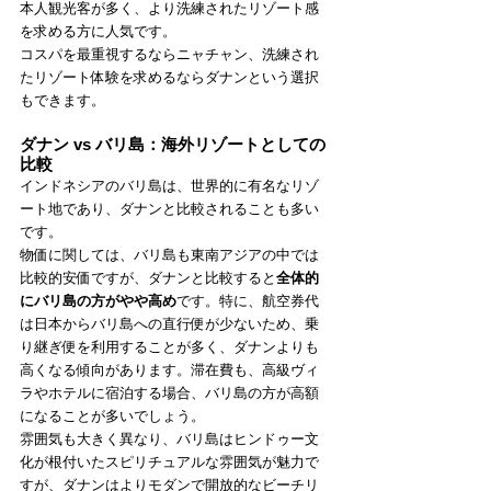
本人観光客が多く、より洗練されたリゾート感
を求める方に人気です。
コスパを最重視するならニャチャン、洗練され
たリゾート体験を求めるならダナンという選択
もできます。
ダナン vs バリ島：海外リゾートとしての
比較
インドネシアのバリ島は、世界的に有名なリゾ
ート地であり、ダナンと比較されることも多い
です。
物価に関しては、バリ島も東南アジアの中では
比較的安価ですが、ダナンと比較すると
全体的
にバリ島の方がやや高め
です。特に、航空券代
は日本からバリ島への直行便が少ないため、乗
り継ぎ便を利用することが多く、ダナンよりも
高くなる傾向があります。滞在費も、高級ヴィ
ラやホテルに宿泊する場合、バリ島の方が高額
になることが多いでしょう。
雰囲気も大きく異なり、バリ島はヒンドゥー文
化が根付いたスピリチュアルな雰囲気が魅力で
すが、ダナンはよりモダンで開放的なビーチリ