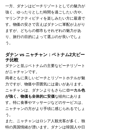
一方、ダナンはビーチリゾートとしての魅力が
強く、ゆったりとした時間を過ごしたい方や、
マリンアクティビティを楽しみたい方に最適で
す。物価の安さで言えばダナンに軍配が上がり
ますが、どちらの都市もそれぞれの魅力があ
り、旅行の目的によって選ぶのが良いでしょ
う。
ダナン vs ニャチャン：ベトナム2大ビー
チ比較
ダナンと並ぶベトナムの主要なビーチリゾート
がニャチャンです。
両者ともに美しいビーチとリゾートホテルが魅
力ですが、物価や雰囲気には違いがあります。
ニャチャンは、ダナンよりもさらに
ローカル色
が強く、物価も全体的に安価
な傾向にありま
す。特に食事やマッサージなどのサービスは、
ニャチャンの方がより手頃に感じられるでしょ
う。
また、ニャチャンはロシア人観光客が多く、独
特の異国情緒が漂います。ダナンは韓国人や日