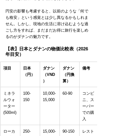
円安の影響も考慮すると、以前のような「何で
も格安」という感覚とは少し異なるかもしれま
せん。しかし、現地の生活に溶け込むような過
ごし方をすれば、まだまだお得に旅行を楽しめ
るのがダナンの魅力です。
【表】日本とダナンの物価比較表（2026
年目安）
項目
日本
ダナン
ダナン
備考
（円）
（VND
（円換
）
算）
ミネラ
100-
10,000-
60-90
コンビ
ルウォ
150
15,000
ニ、ス
ーター 
ーパー
(500ml)
での購
入
ローカ
250-
15,000-
90-150
レスト