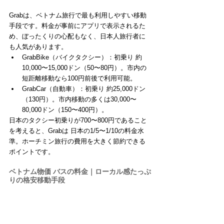
Grabは、ベトナム旅行で最も利用しやすい移動
手段です。料金が事前にアプリで表示されるた
め、ぼったくりの心配もなく、日本人旅行者に
も人気があります。
GrabBike（バイクタクシー）：初乗り 約
10,000〜15,000ドン（50〜80円）。市内の
短距離移動なら100円前後で利用可能。
GrabCar（自動車）：初乗り 約25,000ドン
（130円）。市内移動の多くは30,000〜
80,000ドン（150〜400円）。
日本のタクシー初乗りが700〜800円であること
を考えると、Grabは 日本の1/5〜1/10の料金水
準。ホーチミン旅行の費用を大きく節約できる
ポイントです。
ベトナム物価 バスの料金｜ローカル感たっぷ
りの格安移動手段