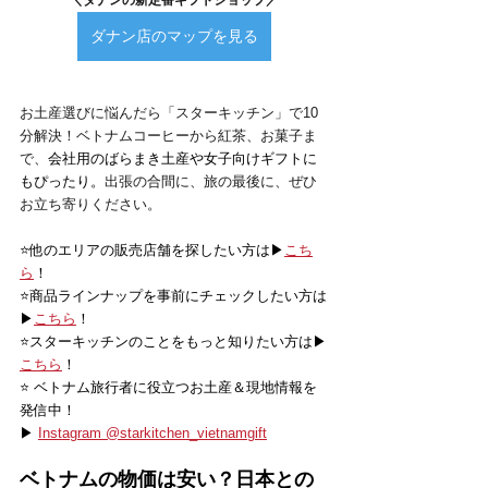
ダナン店のマップを見る
お土産選びに悩んだら「スターキッチン」で10
分解決！ベトナムコーヒーから紅茶、お菓子ま
で、
会社用のばらまき土産や女子向けギフトに
もぴったり。
出張の合間に、旅の最後に、ぜひ
お立ち寄りください。
⭐️他のエリアの販売店舗を探したい方は▶
こち
ら
！
⭐️商品ラインナップを事前にチェックしたい方は
▶
こちら
！
⭐️スターキッチンのことをもっと知りたい方は▶
こちら
！
⭐️ ベトナム旅行者に役立つお土産＆現地情報を
発信中！
▶ 
Instagram @starkitchen_vietnamgift
ベトナムの物価は安い？日本との