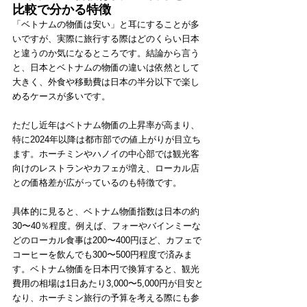
比較で分かる特徴
「ベトナムの物価は安い」と耳にすることが多
いですが、実際に旅行する際はどのくらい日本
と違うのか気になるところです。結論から言う
と、日本とベトナムの物価の違いは依然として
大きく、外食や移動費は日本の半分以下で楽し
めるケースが多いです。
ただし近年はベトナム物価の上昇率が高まり、
特に2024年以降は都市部での値上がりが目立ち
ます。ホーチミンやハノイの中心部では観光客
向けのレストランやカフェが増え、ローカル店
との価格差が広がっているのも特徴です。
具体的に見ると、ベトナム物価指数は日本の約
30〜40％程度。例えば、フォーやバインミーな
どのローカル食事は200〜400円ほど、カフェで
コーヒーを飲んでも300〜500円程度で済みま
す。ベトナム物価を日本円で換算すると、観光
費用の相場は1日あたり3,000〜5,000円が目安と
なり、ホーチミン旅行の予算を考える際にも参