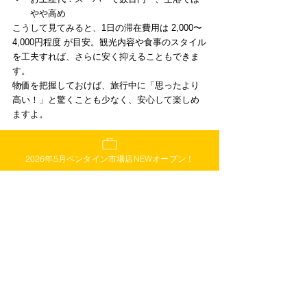
やや高め
こうして見てみると、1日の滞在費用は 2,000〜
4,000円程度 が目安。観光内容や食事のスタイル
を工夫すれば、さらに安く抑えることもできま
す。
物価を把握しておけば、旅行中に「思ったより
高い！」と驚くことも少なく、安心して楽しめ
ますよ。
日本人観光客に選ばれた定番ギフ
ト。お土産選びに迷ったら、「ス
2026年5月ベンタイン市場店NEWオープン！
ターキッチン」へ！