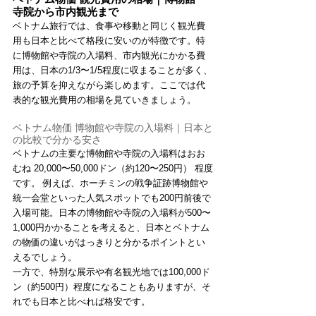
寺院から市内観光まで
ベトナム旅行では、食事や移動と同じく観光費
用も日本と比べて格段に安いのが特徴です。特
に博物館や寺院の入場料、市内観光にかかる費
用は、日本の1/3〜1/5程度に収まることが多く、
旅の予算を抑えながら楽しめます。ここでは代
表的な観光費用の相場を見ていきましょう。
ベトナム物価 博物館や寺院の入場料｜日本と
の比較で分かる安さ
ベトナムの主要な博物館や寺院の入場料はおお
むね 20,000〜50,000ドン（約120〜250円） 程度
です。 例えば、ホーチミンの戦争証跡博物館や
統一会堂といった人気スポットでも200円前後で
入場可能。日本の博物館や寺院の入場料が500〜
1,000円かかることを考えると、日本とベトナム
の物価の違いがはっきりと分かるポイントとい
えるでしょう。
一方で、特別な展示や有名観光地では100,000ド
ン（約500円）程度になることもありますが、そ
れでも日本と比べれば格安です。