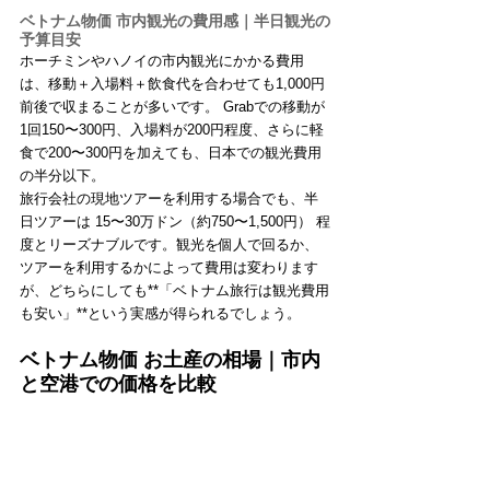
ベトナム物価 市内観光の費用感｜半日観光の
予算目安
ホーチミンやハノイの市内観光にかかる費用
は、移動＋入場料＋飲食代を合わせても1,000円
前後で収まることが多いです。 Grabでの移動が
1回150〜300円、入場料が200円程度、さらに軽
食で200〜300円を加えても、日本での観光費用
の半分以下。
旅行会社の現地ツアーを利用する場合でも、半
日ツアーは 15〜30万ドン（約750〜1,500円） 程
度とリーズナブルです。観光を個人で回るか、
ツアーを利用するかによって費用は変わります
が、どちらにしても**「ベトナム旅行は観光費用
も安い」**という実感が得られるでしょう。
ベトナム物価 お土産の相場｜市内
と空港での価格を比較