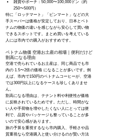
雑貨やポーチ：50,000〜100,000ドン（約
250〜500円）
特に「ロッテマート」「ビンマート」などの大
手スーパーは価格が安定しており、日本とベト
ナムの物価の違いを感じながら安心して買い物
できるスポットです。まとめ買いを考えている
人には市内での購入がおすすめです。
ベトナム物価 空港お土産の相場｜便利だけど
割高になる理由
空港で売られているお土産は、同じ商品でも市
内の 1.5〜2倍の価格 になることが多いです。例
えば、市内で150円のベトナムコーヒーが、空港
では300円以上になるケースも珍しくありませ
ん。
割高になる理由は、テナント料や利便性が価格
に反映されているためです。ただし、時間がな
い人や手荷物を増やしたくない人にとっては便
利で、品質やパッケージも整っていることが多
いので安心感があります。
旅の予算を重視するなら市内購入、手軽さや品
質重視なら空港購入と使い分けるのが賢い方法