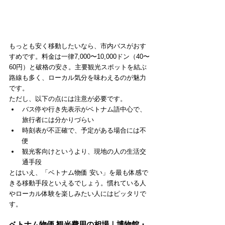
もっとも安く移動したいなら、市内バスがおす
すめです。料金は一律7,000〜10,000ドン（40〜
60円）と破格の安さ。主要観光スポットを結ぶ
路線も多く、ローカル気分を味わえるのが魅力
です。
ただし、以下の点には注意が必要です。
バス停や行き先表示がベトナム語中心で、
旅行者には分かりづらい
時刻表が不正確で、予定がある場合には不
便
観光客向けというより、現地の人の生活交
通手段
とはいえ、「ベトナム物価 安い」を最も体感で
きる移動手段といえるでしょう。慣れている人
やローカル体験を楽しみたい人にはピッタリで
す。
ベトナム物価 観光費用の相場｜博物館・