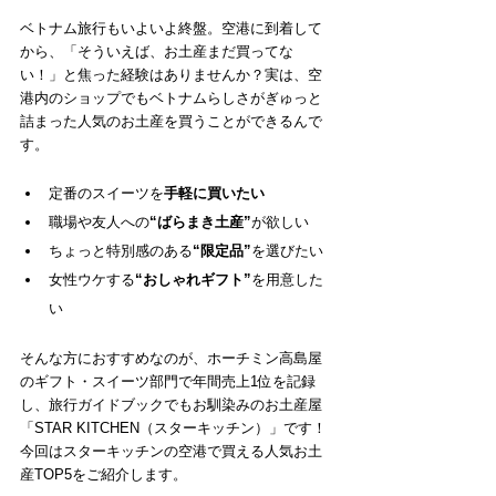
ベトナム旅行もいよいよ終盤。空港に到着して
から、「そういえば、お土産まだ買ってな
い！」と焦った経験はありませんか？実は、空
港内のショップでもベトナムらしさがぎゅっと
詰まった人気のお土産を買うことができるんで
す。
定番のスイーツを
手軽に買いたい
職場や友人への
“ばらまき土産”
が欲しい
ちょっと特別感のある
“限定品”
を選びたい
女性ウケする
“おしゃれギフト”
を用意した
い
そんな方におすすめなのが、
ホーチミン高島屋
のギフト・スイーツ部門で年間売上1位を記録
し、旅行ガイドブックでもお馴染みのお土産屋
「STAR KITCHEN（スターキッチン）」です！
今回はスターキッチンの空港で買える人気お土
産TOP5をご紹介します。