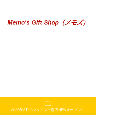
Memo's Gift Shop（メモズ）
2026年5月ベンタイン市場店NEWオープン！
ベトナム各地の空港に出店
小さめの店舗なので見逃し注意！
水や軽食等も販売