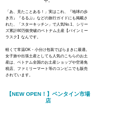
中。
「あ、見たことある！」実はこれ、『地球の歩
き方』『るるぶ』などの旅行ガイドにも掲載さ
れた、「スターキッチン」で人気No.1、シリー
ズ累計80万個突破のベトナム土産【バインミー
ラスク】なんです。
軽くて常温OK・小分け包装でばらまきに最適。
女子旅や出張土産としても人気のこちらのお土
産は、ベトナム全国のお土産ショップや空港免
税店、ファミリーマート等のコンビニでも販売
されています。
【NEW OPEN！】ベンタイン市場
店