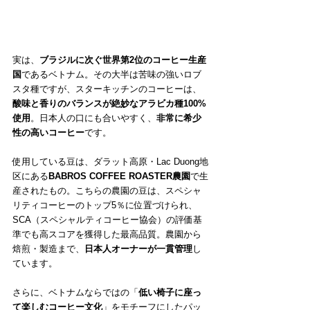
実は、
ブラジルに次ぐ世界第2位のコーヒー生産
国
であるベトナム。その大半は苦味の強いロブ
スタ種ですが、スターキッチンのコーヒーは、
酸味と香りのバランスが絶妙なアラビカ種100%
使用
。日本人の口にも合いやすく、
非常に希少
性の高いコーヒー
です。
使用している豆は、ダラット高原・Lac Duong地
区にある
BABROS COFFEE ROASTER農園
で生
産されたもの。こちらの農園の豆は、スペシャ
リティコーヒーのトップ5％に位置づけられ、
SCA（スペシャルティコーヒー協会）の評価基
準でも高スコアを獲得した最高品質。農園から
焙煎・製造まで、
日本人オーナーが一貫管理
し
ています。
さらに、ベトナムならではの「
低い椅子に座っ
て楽しむコーヒー文化
」をモチーフにしたパッ