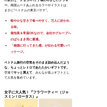
印象的な、
チョコ×バナナ味のやさしいクッキ
ー
。南国ムードあふれるカラーやイラストは、
まさに“ベトナムの東京バナナ”。
軽やかな甘さで食べやすく、万人に好かれ
る味。
個包装＆常温OKなので、会社やグループへ
のばらまき用に最適。
「南国に行ってきた感」が伝わる可愛いパ
ッケージ。
ベトナム旅行の空気をそのまま詰め込んだよう
な、ちょっとレトロであたたかいギフトです。
空港で
サッと買えて
、みんなが喜ぶギフトとし
て人気を集めています。
女子に大人気！『フラワーティー（ジャ
スミン / ロータス）』