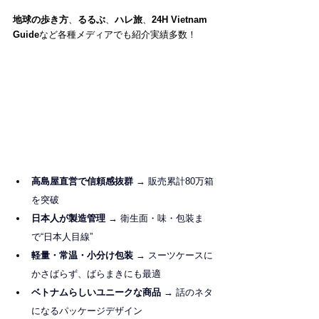
地球の歩き方
、
るるぶ
、
ハレ旅
、
24H Vietnam 
Guide
など各種メディアでも紹介実績多数！
高島屋直営で信頼感抜群 
→ 販売累計80万箱
を突破
日本人が製造管理
 → 衛生面・味・包装ま
で“日本人目線”
軽量・常温・小分け包装
 → スーツケースに
かさばらず、ばらまきにも最適
ベトナムらしいユニークな商品
 → 話のネタ
になるパッケージデザイン