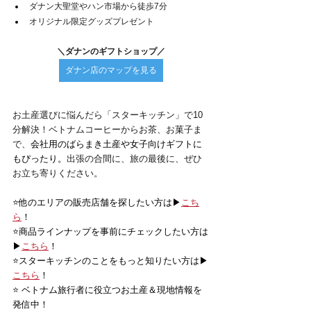
ダナン大聖堂やハン市場から徒歩7分
オリジナル限定グッズプレゼント
＼ダナンのギフトショップ／
ダナン店のマップを見る
お土産選びに悩んだら「スターキッチン」で10
分解決！ベトナムコーヒーからお茶、お菓子ま
で、
会社用のばらまき土産や女子向けギフトに
もぴったり。
出張の合間に、旅の最後に、ぜひ
お立ち寄りください。
⭐️他のエリアの販売店舗を探したい方は▶
こち
ら
！
⭐️商品ラインナップを事前にチェックしたい方は
▶
こちら
！
⭐️スターキッチンのことをもっと知りたい方は▶
こちら
！
⭐️ ベトナム旅行者に役立つお土産＆現地情報を
発信中！