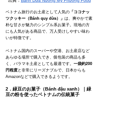
出典：
Bánh Dừa Nướng Mỹ Phương Food
ベトナム旅行のお土産として人気の
「ココナッ
ツクッキー（Bánh quy dừa）」
は、爽やかで素
朴な甘さが魅力のシンプル系お菓子。現地の方
にも人気がある商品で、万人受けしやすい味わ
いが特徴です。
ベトナム国内のスーパーや空港、お土産店など
あらゆる場所で購入でき、個包装の商品も多
く、バラマキ土産としても最適です。
一袋約200
円程度
と非常にリーズナブルで、日本からも
Amazonなどで購入できるようです。
2．緑豆のお菓子（Bánh đậu xanh）｜緑
豆の粉を使ったベトナムの伝統菓子