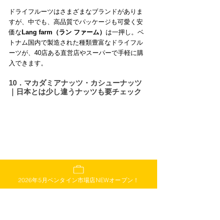
ドライフルーツはさまざまなブランドがありま
すが、中でも、高品質でパッケージも可愛く安
価な
Lang farm（ラン ファーム）
は一押し。ベ
トナム国内で製造された種類豊富なドライフル
ーツが、40店ある直営店やスーパーで手軽に購
入できます。
10．マカダミアナッツ・カシューナッツ
｜日本とは少し違うナッツも要チェック
2026年5月ベンタイン市場店NEWオープン！
出典：
THÁI BON
実は、ベトナムは
ナッツの産地
としても有名。