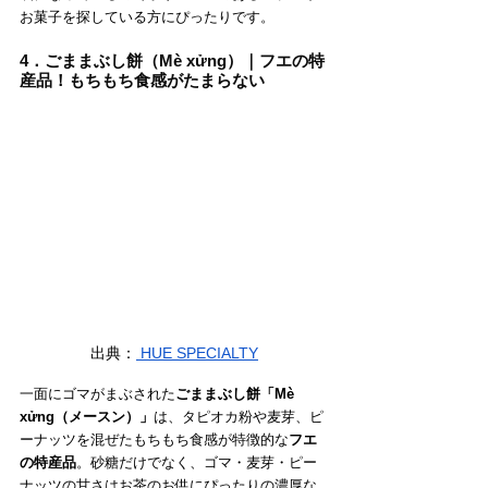
お菓子を探している方にぴったりです。
4．ごままぶし餅（Mè xửng）｜フエの特
産品！もちもち食感がたまらない
出典：
 HUE SPECIALTY
一面にゴマがまぶされた
ごままぶし餅「Mè 
xửng（
メースン
）」
は、タピオカ粉や麦芽、ピ
ーナッツを混ぜたもちもち食感が特徴的な
フエ
の特産品
。砂糖だけでなく、ゴマ・麦芽・ピー
ナッツの甘さはお茶のお供にぴったりの濃厚な