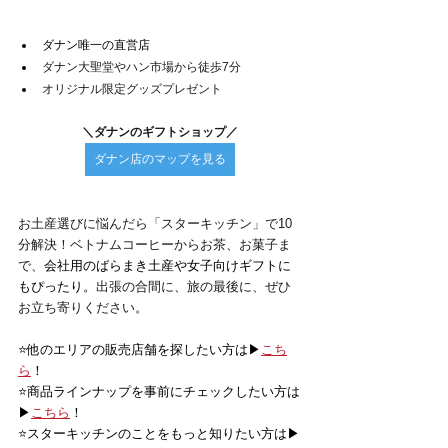
ダナン唯一の直営店
ダナン大聖堂やハン市場から徒歩7分
オリジナル限定グッズプレゼント
＼ダナンのギフトショップ／
ダナン店のマップを見る
お土産選びに悩んだら「スターキッチン」で10
分解決！ベトナムコーヒーからお茶、お菓子ま
で、
会社用のばらまき土産や女子向けギフトに
もぴったり。
出張の合間に、旅の最後に、ぜひ
お立ち寄りください。
⭐️他のエリアの販売店舗を探したい方は▶
こち
ら
！
⭐️商品ラインナップを事前にチェックしたい方は
▶
こちら
！
⭐️スターキッチンのことをもっと知りたい方は▶