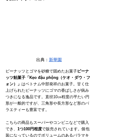
出典：
新華園
ピーナッツとゴマを砂糖で固めたお菓子
ピーナ
ッツ飴菓子「Kẹo đậu phộng（
ケオ・ダウ・フ
ォン
）」
はベトナム中部発祥のお菓子。甘く仕
上げられたピーナッツにゴマの香ばしさが病み
つきになる逸品です。直径10㎝程度の平たい円
形が一般的ですが、三角形や長方形など形のバ
ラエティーも豊富です。
こちらの商品もスーパーやコンビニなどで購入
でき、
1つ100円程度
で販売されています。個包
装になっているのでボリュームのあるバラマキ