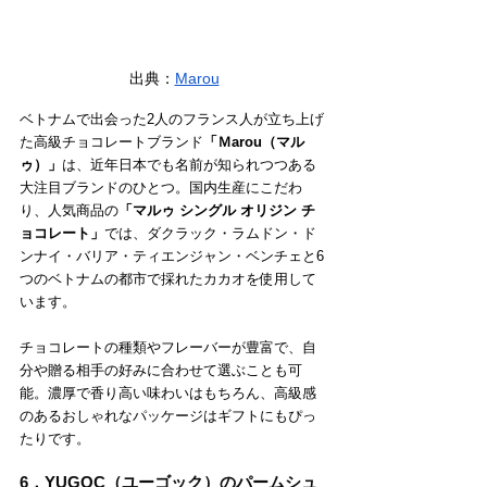
出典：
Marou
ベトナムで出会った2人のフランス人が立ち上げ
た高級チョコレートブランド
「Ｍarou（マル
ゥ）」
は、近年日本でも名前が知られつつある
大注目ブランドのひとつ。国内生産にこだわ
り、人気商品の
「マルゥ シングル オリジン チ
ョコレート」
では、ダクラック・ラムドン・ド
ンナイ・バリア・ティエンジャン・ベンチェと6
つのベトナムの都市で採れたカカオを使用して
います。
チョコレートの種類やフレーバーが豊富で、自
分や贈る相手の好みに合わせて選ぶことも可
能。濃厚で香り高い味わいはもちろん、高級感
のあるおしゃれなパッケージはギフトにもぴっ
たりです。
6．YUGOC（ユーゴック）のパームシュ