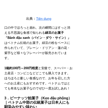
出典：
Tiên dung
口の中でほろっと崩れ、次の瞬間にはすっと消
える不思議な食感で知られる
緑豆のお菓子
「Bánh đậu xanh（
バイン・ダウ・サイン
）」
はベトナム伝統のお菓子。緑豆の粉をベースに
作られていて、プレーン・ドリアン・蓮の花・
紫芋など様々なフレーバーが販売されていま
す。
1箱約100円～200円程度
と安価で、スーパー・お
土産店・コンビニなどどこでも購入できます。
ほろほろと優しい食感なので、お年を召した方
へのお土産にもおすすめです。ベトナムではと
ても有名なお菓子なのでぜひ一度お試しあれ！
3．ピーナッツ飴菓子（Kẹo đậu phộng）
｜ベトナム中部の伝統菓子は日本人にも
馴染みやすい味わい