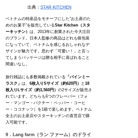
出典：
STAR KITCHEN
ベトナムの特産品をモチーフにした”お土産のた
めのお菓子”を販売している
Star Kitchen（スタ
ーキッチン）
は、2013年に創業された今大注目
のブランド。日本人監修の商品はどれも個包装
になっていて、ベトナムを感じるおしゃれなデ
ザインが魅力です。思わず「可愛い！」と言っ
てしまうパッケージは贈る相手に喜ばれること
間違いなし。
旅行雑誌にも多数掲載されている
「バインミー
ラスク」
は、
6枚入りSサイズ（約620円）
と
18
枚入りLサイズ（約1,560円）
の2サイズが販売さ
れています。どちらも6つのフレーバー（フォ
ー・マンゴー・パクチー・ペッパー・コーヒ
ー・ココナッツ）を1箱で楽しめます。ベトナム
全土のお土産店やスターキッチンの直営店で購
入可能です。
9．Lang farm（ラン ファーム）のドライ