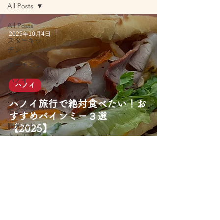
All Posts
All Posts
2025年10月4日
スターキッ
チン
ホーチミン
ハノイ
ハノイ
ダナン
ハノイ旅行で絶対食べたい！お
ホイアン
すすめバインミー３選
観光スポッ
【2025】
ト・エリア
旅行アクテ
ィビティ
屋台グルメ
レストラン
カフェ