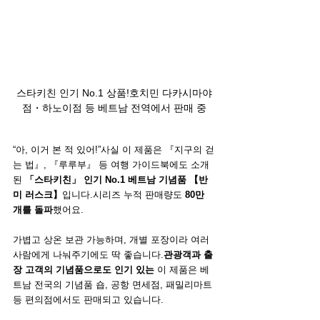
스타키친 인기 No.1 상품!호치민 다카시마야
점・하노이점 등 베트남 전역에서 판매 중
“아, 이거 본 적 있어!”사실 이 제품은 『지구의 걷
는 법』, 『루루부』 등 여행 가이드북에도 소개
된 
「스타키친」 인기 No.1 베트남 기념품 【반
미 러스크】
입니다.시리즈 누적 판매량도 
80만 
개를 돌파
했어요.
가볍고 상온 보관 가능하며, 개별 포장이라 여러 
사람에게 나눠주기에도 딱 좋습니다.
관광객과 출
장 고객의 기념품으로도 인기 있는
 이 제품은 베
트남 전국의 기념품 숍, 공항 면세점, 패밀리마트 
등 편의점에서도 판매되고 있습니다.