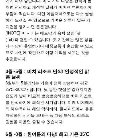
기에 아주 좋습니다. 이 시기의 다낭은 한국의 봄
처럼 선선하고 쾌적한 날씨가 이어져 여행하기에 
부담이 적습니다. 다만 아침저녁으로는 다소 쌀쌀
하게 느껴질 수 있으므로 가벼운 외투나 얇은 카
디건을 챙기시면 든든합니다.
[!NOTE] 이 시기는 베트남의 음력 설인 ‘뗏
(Tet)’과 겹칠 수 있습니다. 뗏 기간에는 많은 상점
과 식당이 휴업하거나 대중교통이 혼잡할 수 있으
므로 사전에 확인하고 여행 계획을 세우는 것을 
추천합니다.
3월~5월：비치 리조트 만끽! 안정적인 맑
은 날씨
3월부터 5월까지는 기온이 점차 상승하여 평균 
25℃~30℃가 됩니다. 낮 동안 햇살은 강해지지만 
습도가 낮아 비교적 뽀송뽀송하므로 비치 리조트
를 만끽하기에 최적인 시기입니다. 미케 비치에서
의 해수욕이나 해양 액티비티, 풀사이드에서 유유
자적하게 시간을 보내는 등 다낭 특유의 리조트 
경험을 마음껏 즐길 수 있습니다.
6월~8월：한여름의 다낭! 최고 기온 35℃ 