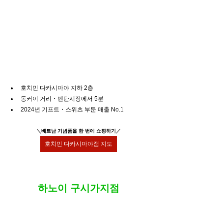
호치민 다카시마야 지하 2층
동커이 거리・벤탄시장에서 5분
2024년 기프트・스위츠 부문 매출 No.1
＼
베트남 기념품을 한 번에 쇼핑하기
／
호치민 다카시마야점 지도
하노이 구시가지점