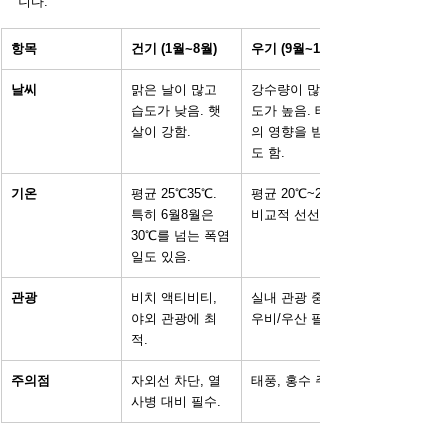
니다.
항목
건기 (1월~8월)
우기 (9월~12월)
날씨
맑은 날이 많고 
강수량이 많고 습
습도가 낮음. 햇
도가 높음. 태풍
살이 강함.
의 영향을 받기
도 함.
기온
평균 25℃35℃. 
평균 20℃~28℃. 
특히 6월8월은 
비교적 선선함.
30℃를 넘는 폭염
일도 있음.
관광
비치 액티비티, 
실내 관광 중심. 
야외 관광에 최
우비/우산 필수.
적.
주의점
자외선 차단, 열
태풍, 홍수 주의.
사병 대비 필수.