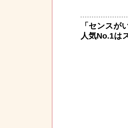
「センスが
人気No.1