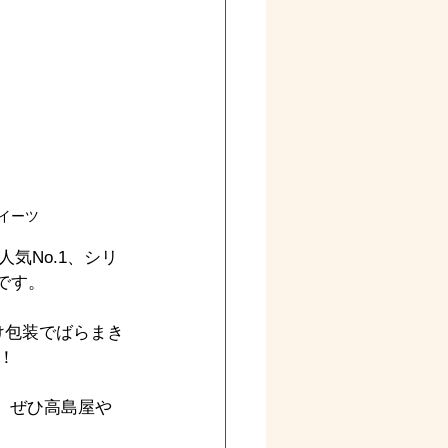
イーツ
気No.1、シリ
です。
け包装でばらまき
！
。ぜひ高島屋や