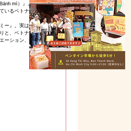
nh mì）』。
ているベトナム
ミー』。実はた
りと、ベトナム
エーション、楽