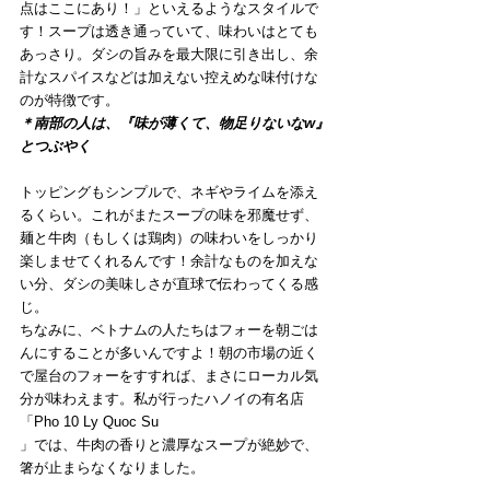
点はここにあり！」といえるようなスタイルで
す！スープは透き通っていて、味わいはとても
あっさり。ダシの旨みを最大限に引き出し、余
計なスパイスなどは加えない控えめな味付けな
のが特徴です。
＊南部の人は、『味が薄くて、物足りないなw』
とつぶやく
トッピングもシンプルで、ネギやライムを添え
るくらい。これがまたスープの味を邪魔せず、
麺と牛肉（もしくは鶏肉）の味わいをしっかり
楽しませてくれるんです！余計なものを加えな
い分、ダシの美味しさが直球で伝わってくる感
じ。
ちなみに、ベトナムの人たちはフォーを朝ごは
んにすることが多いんですよ！朝の市場の近く
で屋台のフォーをすすれば、まさにローカル気
分が味わえます。私が行ったハノイの有名店
「Pho 10 Ly Quoc Su
」では、牛肉の香りと濃厚なスープが絶妙で、
箸が止まらなくなりました。