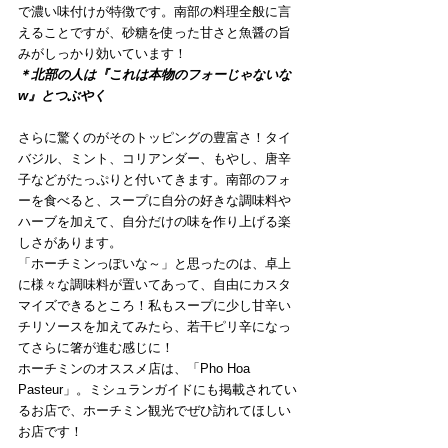
で濃い味付けが特徴です。南部の料理全般に言
えることですが、砂糖を使った甘さと魚醤の旨
みがしっかり効いています！
＊北部の人は『これは本物のフォーじゃないな
w』とつぶやく
さらに驚くのがそのトッピングの豊富さ！タイ
バジル、ミント、コリアンダー、もやし、唐辛
子などがたっぷりと付いてきます。南部のフォ
ーを食べると、スープに自分の好きな調味料や
ハーブを加えて、自分だけの味を作り上げる楽
しさがあります。
「ホーチミンっぽいな～」と思ったのは、卓上
に様々な調味料が置いてあって、自由にカスタ
マイズできるところ！私もスープに少し甘辛い
チリソースを加えてみたら、若干ピリ辛になっ
てさらに箸が進む感じに！
ホーチミンのオススメ店は、「Pho Hoa 
Pasteur」。ミシュランガイドにも掲載されてい
るお店で、ホーチミン観光でぜひ訪れてほしい
お店です！