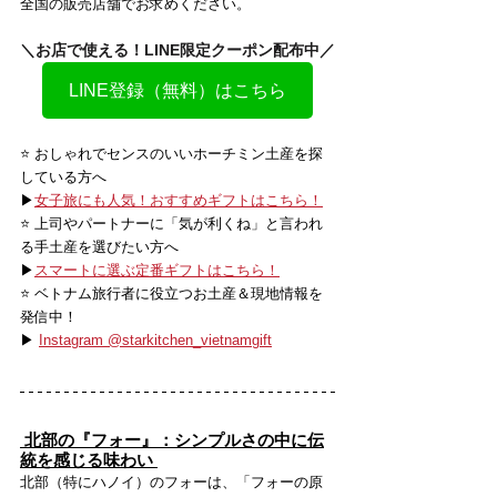
全国の販売店舗でお求めください。
＼お店で使える！LINE限定クーポン配布中／
LINE登録（無料）はこちら
⭐️ おしゃれでセンスのいいホーチミン土産を探
している方へ
▶
女子旅にも人気！おすすめギフトはこちら！
⭐️ 上司やパートナーに「気が利くね」と言われ
る手土産を選びたい方へ
▶
スマートに選ぶ定番ギフトはこちら！
⭐️ ベトナム旅行者に役立つお土産＆現地情報を
発信中！
▶ 
Instagram @starkitchen_vietnamgift
 北部の『フォー』：シンプルさの中に伝
統を感じる味わい 
北部（特にハノイ）のフォーは、「フォーの原