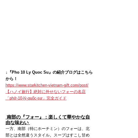
↓『Pho 10 Ly Quoc Su』の紹介ブログはこちら
から！
https://www.starkitchen-vietnam-gift.com/post/
【ハノイ旅行】絶対に外せないフォーの名店
「phở-10-lý-quốc-sư」完全ガイド
 南部の『フォー』：楽しくて華やかな自
由な味わい 
一方、南部（特にホーチミン）のフォーは、北
部とは全然違うスタイル。スープはすこし甘め