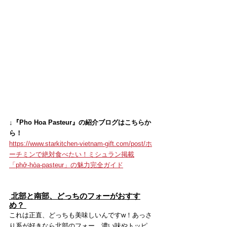
↓『Pho Hoa Pasteur』の紹介ブログはこちらか
ら！
https://www.starkitchen-vietnam-gift.com/post/ホ
ーチミンで絶対食べたい！ミシュラン掲載
「phở-hòa-pasteur」の魅力完全ガイド
 北部と南部、どっちのフォーがおすす
め？ 
これは正直、どっちも美味しいんですw！あっさ
り系が好きなら北部のフォー、濃い味やトッピ