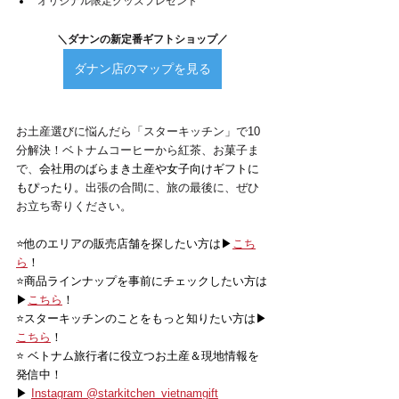
オリジナル限定グッズプレゼント
＼ダナンの新定番ギフトショップ／
ダナン店のマップを見る
お土産選びに悩んだら「スターキッチン」で10
分解決！ベトナムコーヒーから紅茶、お菓子ま
で、
会社用のばらまき土産や女子向けギフトに
もぴったり。
出張の合間に、旅の最後に、ぜひ
お立ち寄りください。
⭐️他のエリアの販売店舗を探したい方は▶
こち
ら
！
⭐️商品ラインナップを事前にチェックしたい方は
▶
こちら
！
⭐️スターキッチンのことをもっと知りたい方は▶
こちら
！
⭐️ ベトナム旅行者に役立つお土産＆現地情報を
発信中！
▶ 
Instagram @starkitchen_vietnamgift