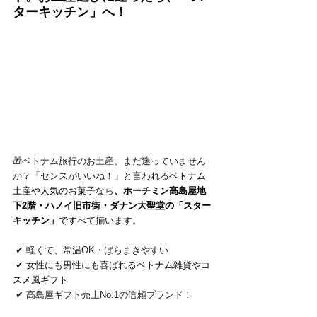
ターキッチン」へ！
🎁
ベトナム旅行のお土産、まだ迷っていません
か？「センスがいいね！」と言われる
ベトナム
土産や人気のお菓子
なら
、ホーチミン高島屋地
下2階・ハノイ旧市街・ダナン大聖堂の「スター
キッチン」
です
べて揃います。
 ✔ 軽くて、常温OK・ばらまきやすい
 ✔ 女性にも男性にも喜ばれる
ベトナム雑貨やコ
スメ風ギフト
 ✔ 高島屋ギフト売上No.1の信頼ブランド！