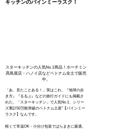
キッチンのバインミーラスク！
スターキッチンの人気No.1商品！ホーチミン
髙島屋店・ハノイ店などベトナム全土で販売
中。
「あ、見たことある！」実はこれ、『地球の歩
き方』『るるぶ』などの旅行ガイドにも掲載さ
れた、「スターキッチン」で人気No.1、シリー
ズ累計50万個突破のベトナム土産”【バインミー
ラスク】なんです。
軽くて常温OK・小分け包装でばらまきに最適。