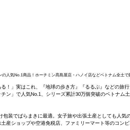
ンの人気No.1商品！ホーチミン髙島屋店・ハノイ店などベトナム全土で
ある！」実はこれ、『地球の歩き方』『るるぶ』などの旅行
チン」で人気No.1、シリーズ累計30万個突破のベトナム土
分け包装でばらまきに最適。女子旅や出張土産としても人気
お土産ショップや空港免税店、ファミリーマート等のコンビ