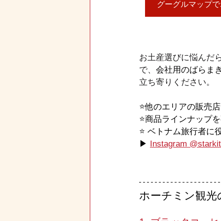
グーグルマップで
お土産選びに悩んだ
で、
会社用のばらま
立ち寄りください。
⭐️他のエリアの販売
⭐️商品ラインナップ
⭐️ ベトナム旅行者
▶ 
Instagram @starkit
ホーチミン観光