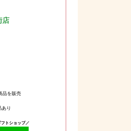
街店
商品を販売
品あり
ギフトショップ
／