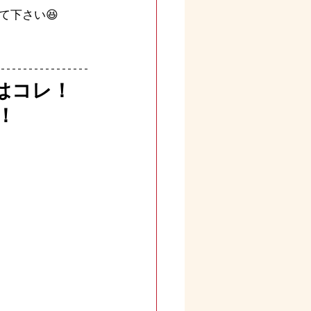
て下さい😆
はコレ！
！