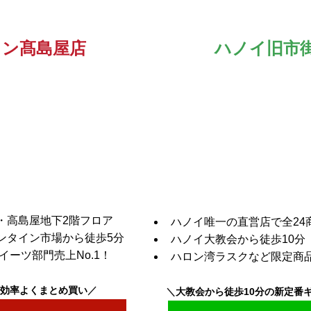
ミン髙島屋店
ハノイ旧市
・高島屋地下2階フロア
ハノイ唯一の直営店で全24
ンタイン市場から徒歩5分
ハノイ大教会から徒歩10分
イーツ部門売上No.1！
ハロン湾ラスクなど限定商
効率よくまとめ買い
／
＼
大教会から徒歩10分の新定番