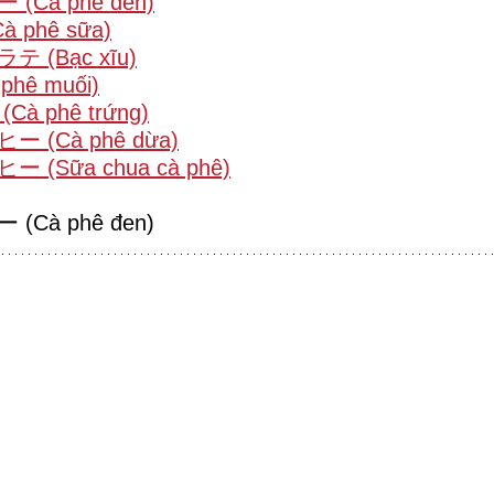
Cà phê đen)
 phê sữa)
 (Bạc xĩu)
hê muối)
à phê trứng)
 (Cà phê dừa)
(Sữa chua cà phê)
Cà phê đen)