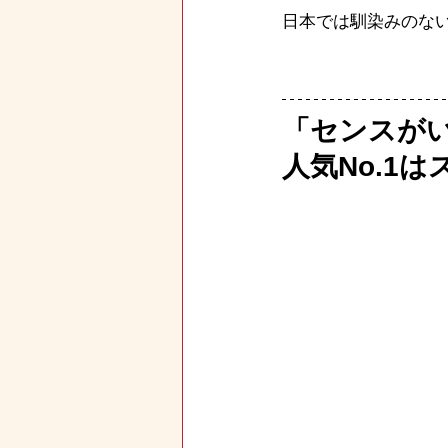
日本では馴染みのな
「センスが
人気No.1