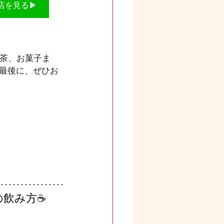
店を見る▶
紅茶、お菓子ま
最後に、ぜひお
飲み方☕️