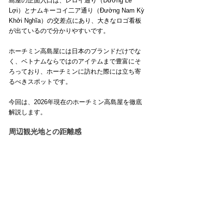
島屋の正面入口は、レロイ通り（Đường Lê 
Lợi）とナムキーコイ二ア通り（Đường Nam Kỳ 
Khởi Nghĩa）の交差点にあり、大きなロゴ看板
が出ているので分かりやすいです。
ホーチミン高島屋には日本のブランドだけでな
く、ベトナムならではのアイテムまで豊富にそ
ろっており、ホーチミンに訪れた際には立ち寄
るべきスポットです。
今回は、2026年現在のホーチミン高島屋を徹底
解説します。
周辺観光地との距離感