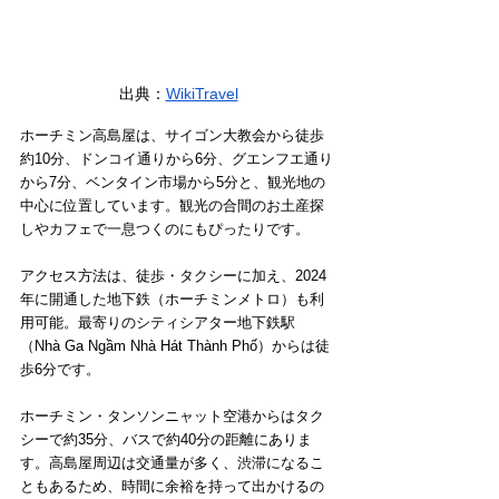
出典
：
WikiTravel
ホーチミン高島屋は、サイゴン大教会から徒歩
約10分、ドンコイ通りから6分、グエンフエ通り
から7分、ベンタイン市場から5分と、観光地の
中心に位置しています。観光の合間のお土産探
しやカフェで一息つくのにもぴったりです。
アクセス方法は、徒歩・タクシーに加え、2024
年に開通した地下鉄（ホーチミンメトロ）も利
用可能。最寄りのシティシアター地下鉄駅
（Nhà Ga Ngầm Nhà Hát Thành Phố）からは徒
歩6分です。
ホーチミン・タンソンニャット空港からはタク
シーで約35分、バスで約40分の距離にありま
す。高島屋周辺は交通量が多く、渋滞になるこ
ともあるため、時間に余裕を持って出かけるの