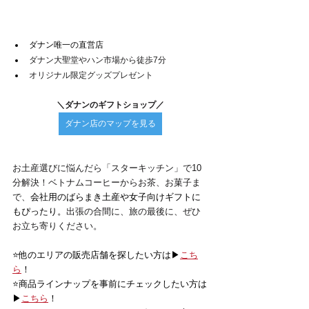
ダナン唯一の直営店
ダナン大聖堂やハン市場から徒歩7分
オリジナル限定グッズプレゼント
＼ダナンのギフトショップ／
ダナン店のマップを見る
お土産選びに悩んだら「スターキッチン」で10
分解決！ベトナムコーヒーからお茶、お菓子ま
で、
会社用のばらまき土産や女子向けギフトに
もぴったり。
出張の合間に、旅の最後に、ぜひ
お立ち寄りください。
⭐️他のエリアの販売店舗を探したい方は▶
こち
ら
！
⭐️商品ラインナップを事前にチェックしたい方は
▶
こちら
！